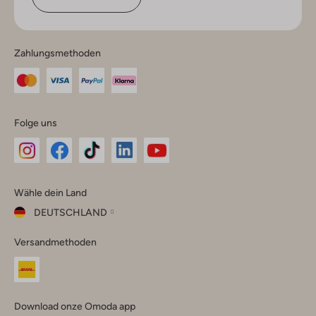
Zahlungsmethoden
Folge uns
Omoda
Omoda
Omoda
Omoda
Omoda
Wähle dein Land
Instagram
Facebook
TikTok
LinkedIn
YouTube
DEUTSCHLAND
Wähle
Versandmethoden
dein
Schließ
Land
Nederland
België
(Nederlands)
Download onze Omoda app