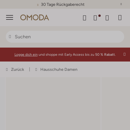
30 Tage Rückgaberecht
Menü
Logge dich ein
und shoppe mit Early Access bis zu
50 % Rabatt.
Zurück
Hausschuhe Damen