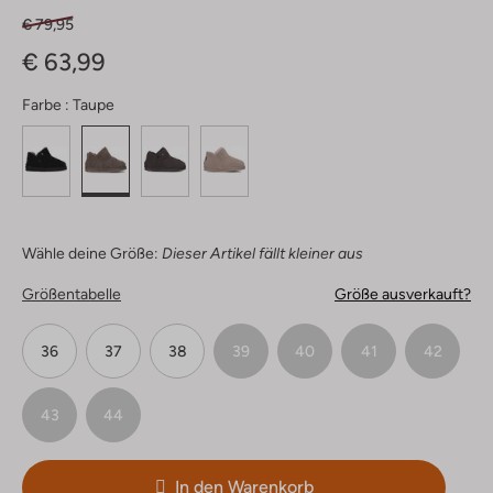
€ 79,95
€ 63,99
Farbe :
Taupe
Wähle deine Größe:
Dieser Artikel fällt kleiner aus
Größentabelle
Größe ausverkauft?
36
37
38
39
40
41
42
43
44
In den Warenkorb