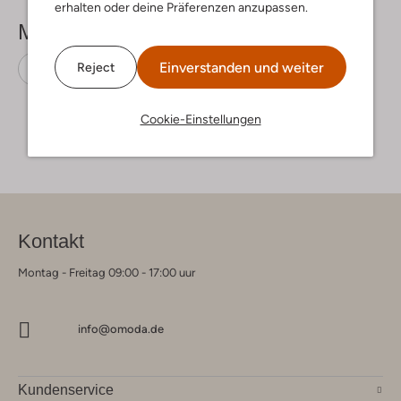
erhalten oder deine Präferenzen anzupassen.
Mehr sehen
Einverstanden und weiter
Reject
Hausschuhe
Warmbat
Wildleder
Cookie-Einstellungen
Kontakt
Montag - Freitag 09:00 - 17:00 uur
info@omoda.de
Kundenservice