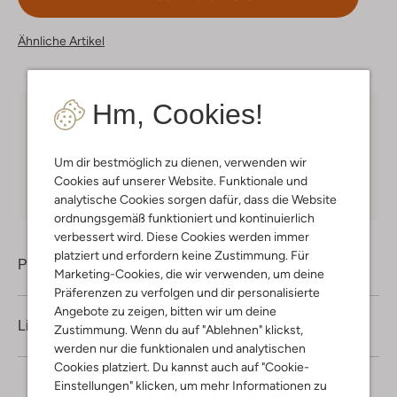
Ähnliche Artikel
Hm, Cookies!
Kostenloser Versand
ab € 75 für Club-Omoda
Mitglieder in Deutschland
Um dir bestmöglich zu dienen, verwenden wir
Kauf auf Rechnung
30 Tagen
Rückgaberecht
Cookies auf unserer Website. Funktionale und
analytische Cookies sorgen dafür, dass die Website
ordnungsgemäß funktioniert und kontinuierlich
verbessert wird. Diese Cookies werden immer
platziert und erfordern keine Zustimmung. Für
Produktinformation
Marketing-Cookies, die wir verwenden, um deine
Präferenzen zu verfolgen und dir personalisierte
Angebote zu zeigen, bitten wir um deine
Lieferung & Rückgabe
Zustimmung. Wenn du auf "Ablehnen" klickst,
werden nur die funktionalen und analytischen
Cookies platziert. Du kannst auch auf "Cookie-
Einstellungen" klicken, um mehr Informationen zu