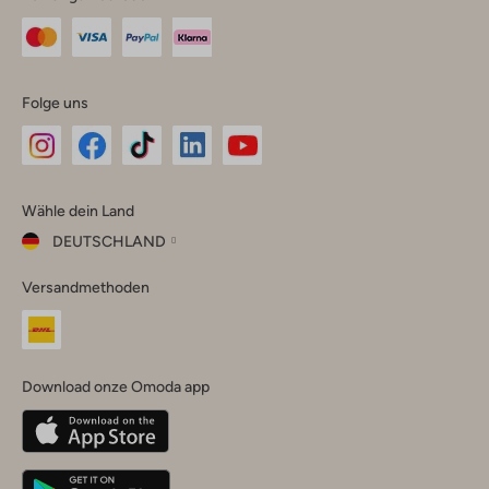
Folge uns
Omoda
Omoda
Omoda
Omoda
Omoda
Wähle dein Land
Instagram
Facebook
TikTok
LinkedIn
YouTube
DEUTSCHLAND
Wähle
Versandmethoden
dein
Schließ
Land
Nederland
België
(Nederlands)
Download onze Omoda app
Belgique
(Français)
Deutschland