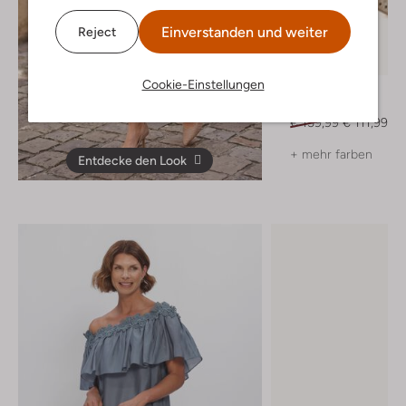
Einverstanden und weiter
Reject
-30%
Cookie-Einstellungen
Stefano Lauran
Slingbacks
€ 159,99
€ 111,99
+ mehr farben
Entdecke den Look