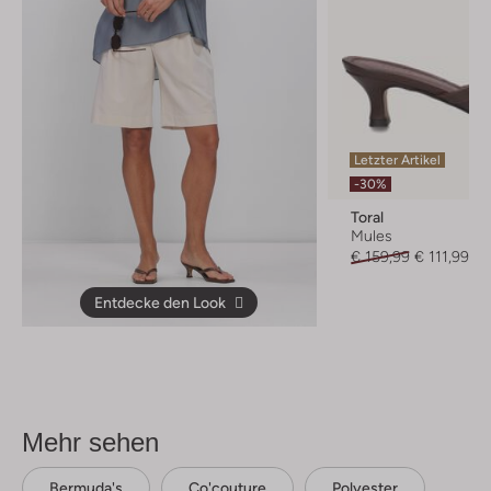
Letzter Artikel
-30%
Toral
Mules
€ 159,99
€ 111,99
Entdecke den Look
Mehr sehen
Bermuda's
Co'couture
Polyester