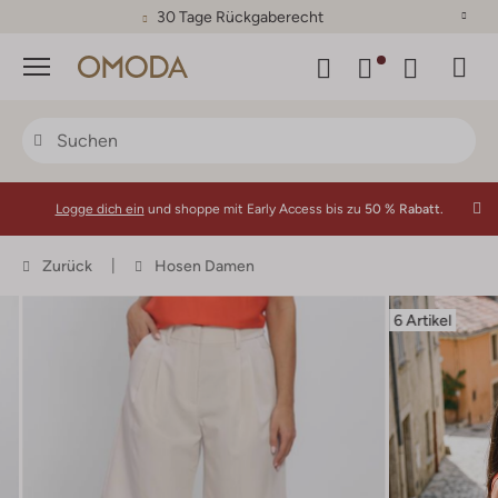
30 Tage Rückgaberecht
Menü
Logge dich ein
und shoppe mit Early Access bis zu
50 % Rabatt.
Zurück
Hosen Damen
6 Artikel