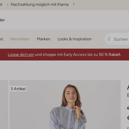
ht
Nachzahlung möglich mit Klarna
der
es
Neuheiten
Marken
Looks & Inspiration
Logge dich ein
und shoppe mit Early Access bis zu
50 % Rabatt.
3 Artikel