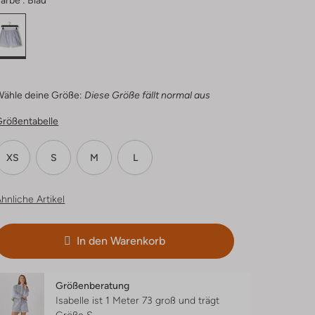
arbe :
Blau
Wähle deine Größe:
Diese Größe fällt normal aus
Größentabelle
XS
S
M
L
hnliche Artikel
In den Warenkorb
Größenberatung
Isabelle ist 1 Meter 73 groß und trägt