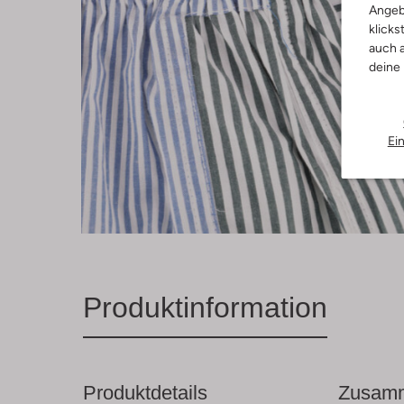
Angeb
klicks
auch a
deine
Ei
Produktinformation
Produktdetails
Zusamm