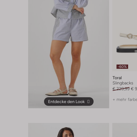
-60%
Toral
Slingbacks
€ 229,99
€ 9
+ mehr farb
Entdecke den Look