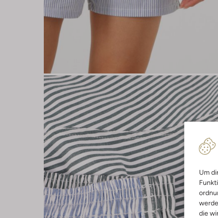
Um dir
Funkti
ordnun
werde
die wi