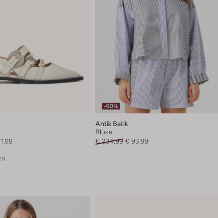
-60%
Antik Batik
Bluse
1,99
€ 234,99
€ 93,99
en