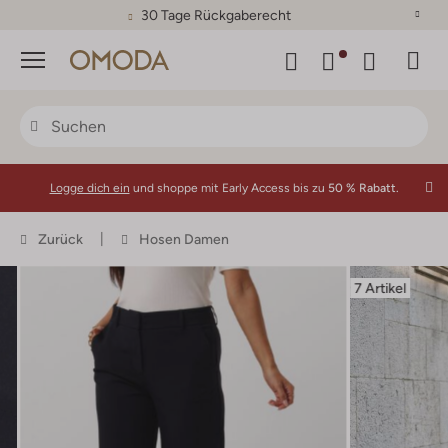
30 Tage Rückgaberecht
Menü
Logge dich ein
und shoppe mit Early Access bis zu
50 % Rabatt.
Zurück
Hosen Damen
7 Artikel