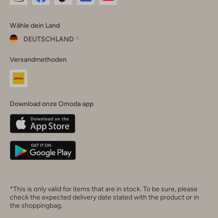
Omoda
Omoda
Omoda
Omoda
Omoda
Wähle dein Land
Instagram
Facebook
TikTok
LinkedIn
YouTube
DEUTSCHLAND
Wähle
Versandmethoden
dein
Schließ
Land
Nederland
België
(Nederlands)
Download onze Omoda app
Belgique
(Français)
Deutschland
*This is only valid for items that are in stock. To be sure, please
check the expected delivery date stated with the product or in
the shoppingbag.