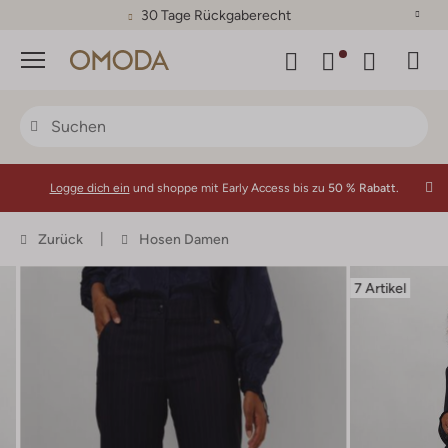
30 Tage Rückgaberecht
Menü
Logge dich ein
und shoppe mit Early Access bis zu
50 % Rabatt.
Zurück
Hosen Damen
7 Artikel