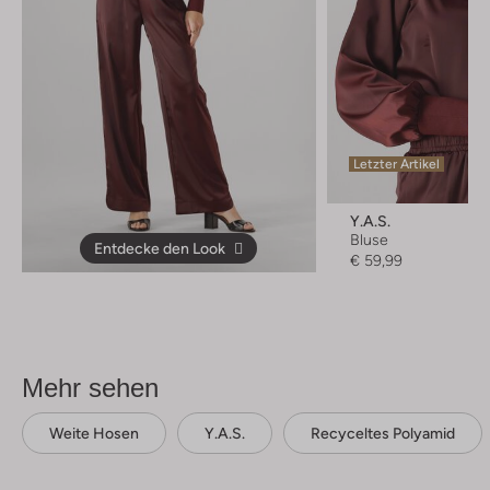
Letzter Artikel
Y.a.s.
Bluse
Entdecke den Look
€ 59,99
Mehr sehen
Weite Hosen
Y.a.s.
Recyceltes Polyamid