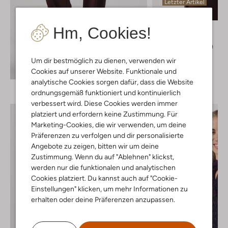
Letzter Artikel
-30%
Hm, Cookies!
Y.a.s.
Pullover
€ 59,95
€ 41,99
Um dir bestmöglich zu dienen, verwenden wir
+ mehr farben
Entdecke den Look
Cookies auf unserer Website. Funktionale und
analytische Cookies sorgen dafür, dass die Website
ordnungsgemäß funktioniert und kontinuierlich
verbessert wird. Diese Cookies werden immer
platziert und erfordern keine Zustimmung. Für
Marketing-Cookies, die wir verwenden, um deine
Präferenzen zu verfolgen und dir personalisierte
Angebote zu zeigen, bitten wir um deine
Zustimmung. Wenn du auf "Ablehnen" klickst,
werden nur die funktionalen und analytischen
Cookies platziert. Du kannst auch auf "Cookie-
Einstellungen" klicken, um mehr Informationen zu
erhalten oder deine Präferenzen anzupassen.