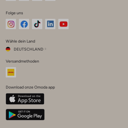
Folge uns
Omoda
Omoda
Omoda
Omoda
Omoda
Wähle dein Land
Instagram
Facebook
TikTok
LinkedIn
YouTube
DEUTSCHLAND
Wähle
Versandmethoden
dein
Schließ
Land
Nederland
België
(Nederlands)
Download onze Omoda app
Belgique
(Français)
Deutschland