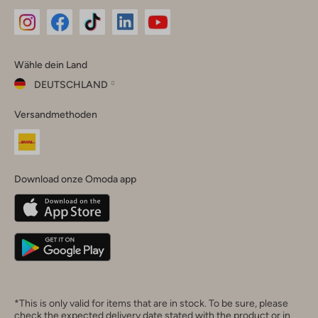
Omoda
Omoda
Omoda
Omoda
Omoda
Wähle dein Land
Instagram
Facebook
TikTok
LinkedIn
YouTube
DEUTSCHLAND
Wähle
Versandmethoden
dein
Schließ
Land
Nederland
België
(Nederlands)
Download onze Omoda app
Belgique
(Français)
Deutschland
*This is only valid for items that are in stock. To be sure, please
check the expected delivery date stated with the product or in