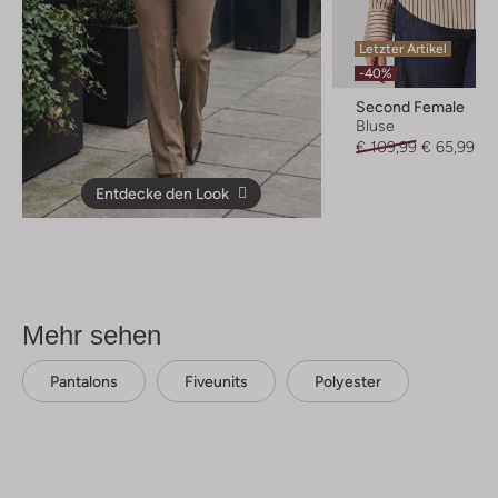
Letzter Artikel
-40%
Second Female
Bluse
€ 109,99
€ 65,99
Entdecke den Look
Mehr sehen
Pantalons
Fiveunits
Polyester