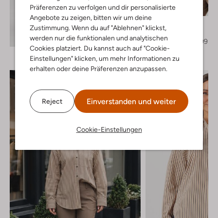
Präferenzen zu verfolgen und dir personalisierte
-40%
Angebote zu zeigen, bitten wir um deine
Caroline Biss
Zustimmung. Wenn du auf "Ablehnen" klickst,
Pullover
Entdecke den Look
werden nur die funktionalen und analytischen
€ 139,99
€ 83,99
Cookies platziert. Du kannst auch auf "Cookie-
Einstellungen" klicken, um mehr Informationen zu
erhalten oder deine Präferenzen anzupassen.
Einverstanden und weiter
Reject
Cookie-Einstellungen