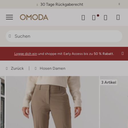
30 Tage Rückgaberecht
Menü
Logge dich ein
und shoppe mit Early Access bis zu
50 % Rabatt.
Zurück
Hosen Damen
3 Artikel