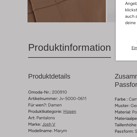
Angeb
klicks
Entde
auch a
deine
Produktinformation
Ei
Produktdetails
Zusamm
Passfo
Omoda-Nr.:
200910
Artikelnummer:
Jv-5000-0611
Farbe :
Cam
Für wen?:
Damen
Muster:
Ge
Produktkategorie:
Hosen
Material:
Po
Art:
Pantalons
Materiaalp
Marke:
Josh V
Taillenhöhe
Modellname:
Marym
Passform:
S