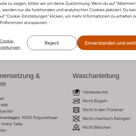
ote zu zeigen, bitten wir um deine Zustimmung. Wenn du auf "Ablehnen
t, werden nur die funktionalen und analytischen Cookies platziert. Du ka
cke den Look
Entdecke den Look
uf "Cookie-Einstellungen" klicken, um mehr Informationen zu erhalten o
 Präferenzen anzupassen.
Cookie-
Reject
Einverstanden und weit
Lieferung & Rückgabe
nstellungen
ensetzung &
Waschanleitung
rm
Handwäsche
el
Nicht Bügeln
rade
Nicht in den Trockner
lyester
ercentages:
100% Polyurethaan
Nicht chemisch Reinigen
:
Hohe Taille
Nicht Bleichen
lim