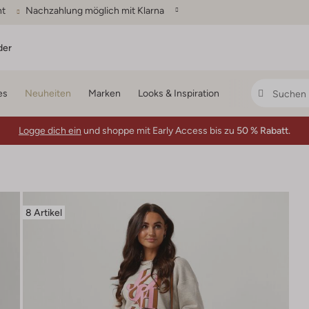
ht
Nachzahlung möglich mit Klarna
der
es
Neuheiten
Marken
Looks & Inspiration
Logge dich ein
und shoppe mit Early Access bis zu
50 % Rabatt.
8 Artikel