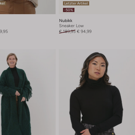
ikel
Letzter Artikel
-50%
Nubikk
Sneaker Low
9,95
€ 189,95
€ 94,99