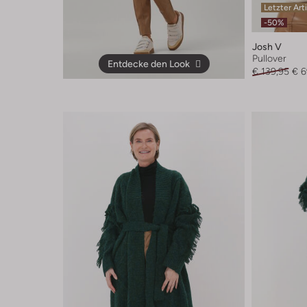
Letzter Art
-50%
Josh V
Pullover
Entdecke den Look
€ 139,95
€ 6