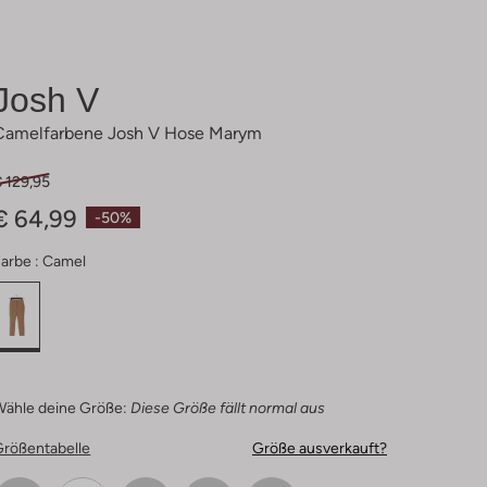
Josh V
Camelfarbene Josh V Hose Marym
 129,95
€ 64,99
-50%
arbe :
Camel
Wähle deine Größe:
Diese Größe fällt normal aus
Größentabelle
Größe ausverkauft?