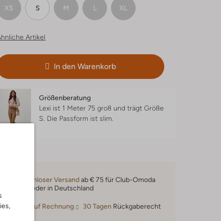
XS
S
M
L
XL
hnliche Artikel
In den Warenkorb
Größenberatung
Lexi ist 1 Meter 75 groß und trägt Größe
S.
Die Passform ist
slim
.
Kostenloser Versand
ab € 75 für Club-Omoda
Mitglieder in Deutschland
s
ies,
Kauf auf Rechnung
30 Tagen
Rückgaberecht