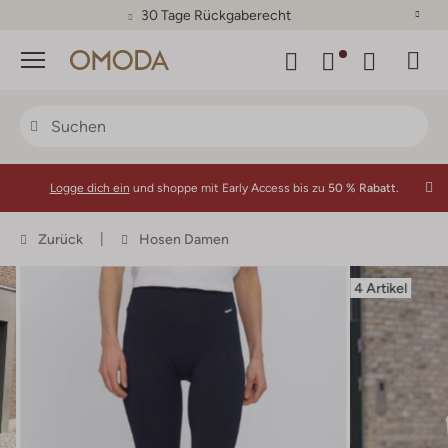
30 Tage Rückgaberecht
Menü
Logge dich ein
und shoppe mit Early Access bis zu
50 % Rabatt.
Zurück
Hosen Damen
4 Artikel