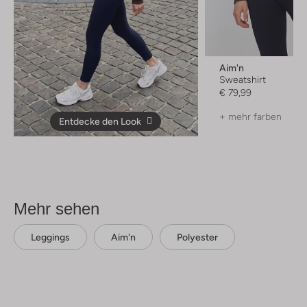
Aim'n
Sweatshirt
€ 79,99
+ mehr farben
Entdecke den Look
Mehr sehen
Leggings
Aim'n
Polyester