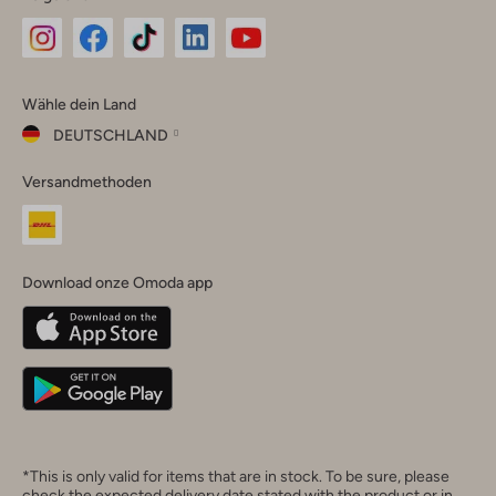
Omoda
Omoda
Omoda
Omoda
Omoda
Wähle dein Land
Instagram
Facebook
TikTok
LinkedIn
YouTube
DEUTSCHLAND
Wähle
Versandmethoden
dein
Schließ
Land
Nederland
België
(Nederlands)
Download onze Omoda app
Belgique
(Français)
Deutschland
*This is only valid for items that are in stock. To be sure, please
check the expected delivery date stated with the product or in