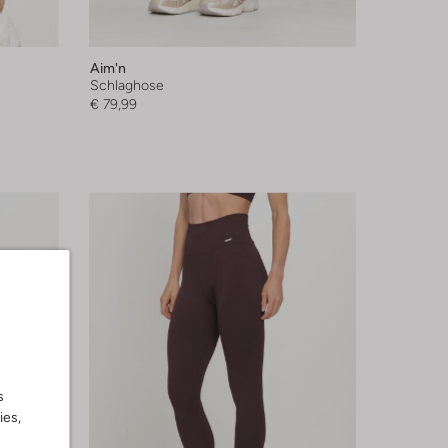
Aim'n
Schlaghose
€ 79,99
s
ies,