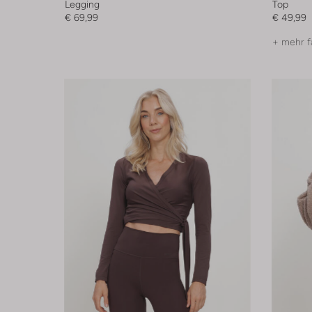
Legging
Top
€ 69,99
€ 49,99
+ mehr f