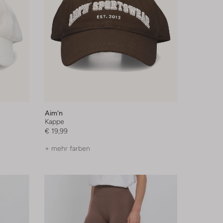
Aim'n
Kappe
€ 19,99
+ mehr farben