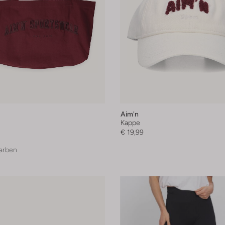
Aim'n
Kappe
€ 19,99
arben