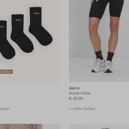
 Größen
Aim'n
Kurze Hose
€ 59,99
arben
+ mehr farben