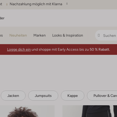
ht
Nachzahlung möglich mit Klarna
der
es
Neuheiten
Marken
Looks & Inspiration
Logge dich ein
und shoppe mit Early Access bis zu
50 % Rabatt.
Jacken
Jumpsuits
Kappe
Pullover & Car