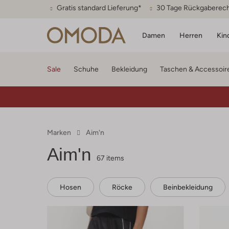
Gratis standard Lieferung*
30 Tage Rückgaberec
Damen
Herren
Kin
Sale
Schuhe
Bekleidung
Taschen & Accessoir
Marken
Aim'n
Aim'n
67 items
Hosen
Röcke
Beinbekleidung