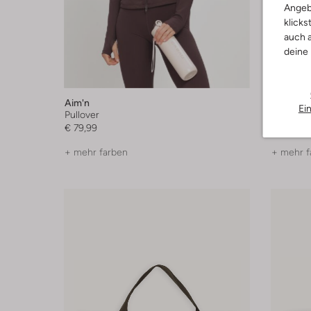
Angeb
klicks
auch a
deine
Aim'n
Aim'n
Ei
Pullover
Top
€ 79,99
€ 49,99
+ mehr farben
+ mehr f