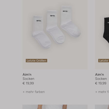
Letzte Größen
Letzte
Aim'n
Aim'n
Socken
Socken
€ 19,99
€ 19,99
+ mehr farben
+ mehr f