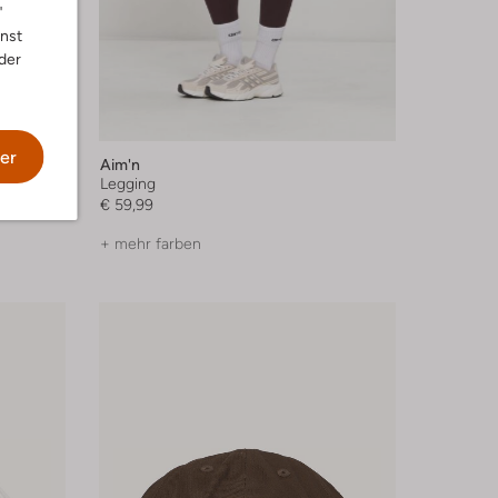
"
nnst
der
er
Aim'n
Legging
€ 59,99
+ mehr farben