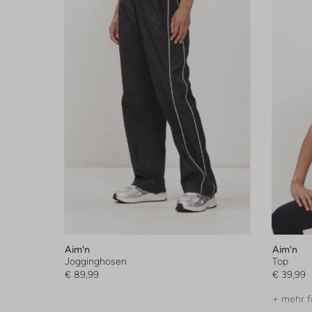
Aim'n
Aim'n
Jogginghosen
Top
€ 89,99
€ 39,99
+ mehr f