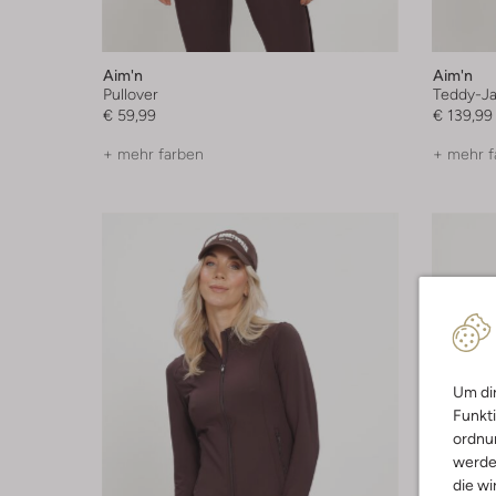
Aim'n
Aim'n
Pullover
Teddy-J
€ 59,99
€ 139,99
+ mehr farben
+ mehr f
Um dir
Funkti
ordnun
werde
die wi