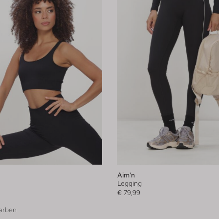
Aim'n
Legging
€ 79,99
arben