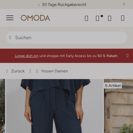
30 Tage Rückgaberecht
Menü
Logge dich ein
und shoppe mit Early Access bis zu
50 % Rabatt.
Zurück
Hosen Damen
6 Artikel