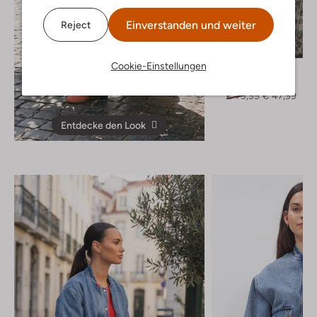
Einverstanden und weiter
Reject
Letzter Artikel
-40%
Cookie-Einstellungen
By-Bar
T-shirt
€ 79,99
€ 47,99
Entdecke den Look