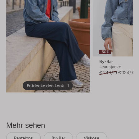
-50%
By-Bar
Jeansjacke
€ 249,99
€ 124,99
Entdecke den Look
Mehr sehen
Pantalons
By-Bar
Viskose