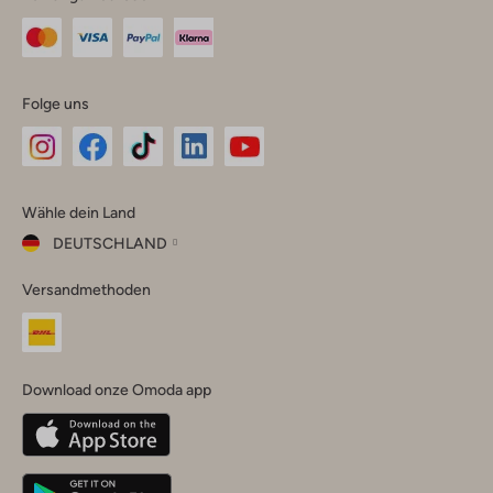
Folge uns
Omoda
Omoda
Omoda
Omoda
Omoda
Wähle dein Land
Instagram
Facebook
TikTok
LinkedIn
YouTube
DEUTSCHLAND
Wähle
Versandmethoden
dein
Schließ
Land
Nederland
België
(Nederlands)
Download onze Omoda app
Belgique
(Français)
Deutschland