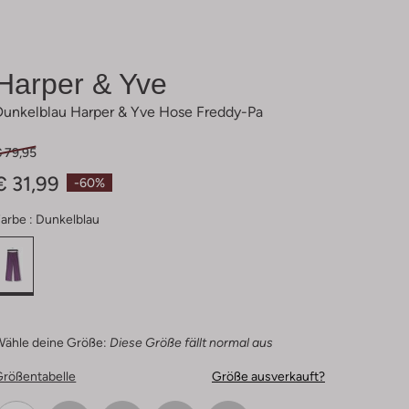
Harper & Yve
Dunkelblau Harper & Yve Hose Freddy-Pa
€ 79,95
€ 31,99
-60%
arbe :
Dunkelblau
Wähle deine Größe:
Diese Größe fällt normal aus
Größentabelle
Größe ausverkauft?