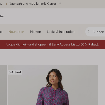
ht
Nachzahlung möglich mit Klarna
der
es
Neuheiten
Marken
Looks & Inspiration
Logge dich ein
und shoppe mit Early Access bis zu
50 % Rabatt.
6 Artikel