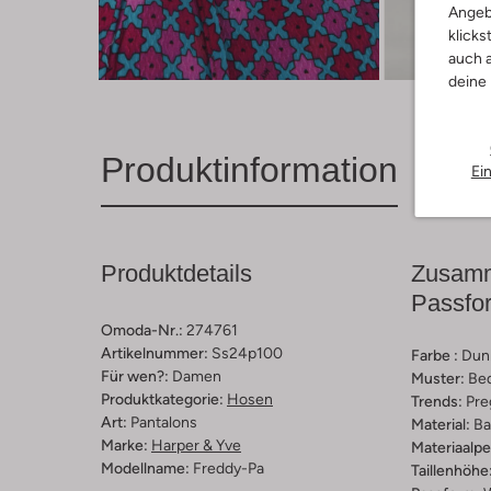
Angeb
klicks
Entde
auch a
deine
Produktinformation
Ei
Produktdetails
Zusamm
Passfo
Omoda-Nr.:
274761
Artikelnummer:
Ss24p100
Farbe :
Dun
Für wen?:
Damen
Muster:
Be
Produktkategorie:
Hosen
Trends:
Pre
Art:
Pantalons
Material:
Ba
Marke:
Harper & Yve
Materiaalp
Modellname:
Freddy-Pa
Taillenhöhe