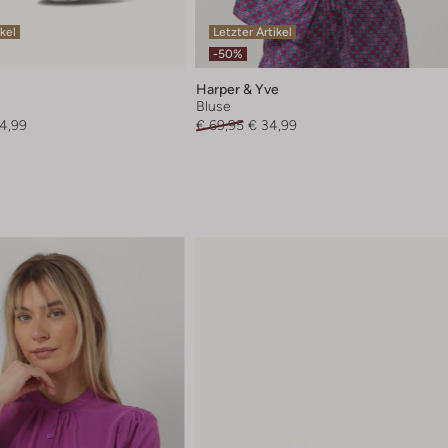
ikel
Letzter Artikel
-50%
Harper & Yve
Bluse
4,99
€ 69,95
€ 34,99