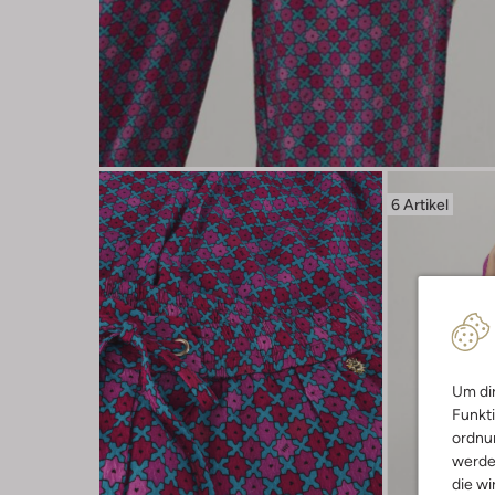
6 Artikel
Um dir
Funkti
ordnun
werde
die wi