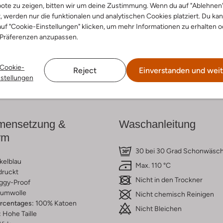
ote zu zeigen, bitten wir um deine Zustimmung. Wenn du auf "Ablehnen
t, werden nur die funktionalen und analytischen Cookies platziert. Du ka
cke den Look
Entdecke den Look
uf "Cookie-Einstellungen" klicken, um mehr Informationen zu erhalten o
 Präferenzen anzupassen.
Cookie-
Reject
Einverstanden und weit
Lieferung & Rückgabe
nstellungen
ensetzung &
Waschanleitung
rm
30 bei 30 Grad Schonwäsc
kelblau
Max. 110 °C
druckt
Nicht in den Trockner
ggy-Proof
umwolle
Nicht chemisch Reinigen
ercentages:
100% Katoen
Nicht Bleichen
:
Hohe Taille