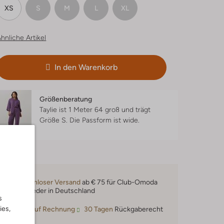
XS
S
M
L
XL
hnliche Artikel
In den Warenkorb
Größenberatung
Taylie ist 1 Meter 64 groß und trägt
Größe S.
Die Passform ist
wide
.
Kostenloser Versand
ab € 75 für Club-Omoda
Mitglieder in Deutschland
s
ies,
Kauf auf Rechnung
30 Tagen
Rückgaberecht