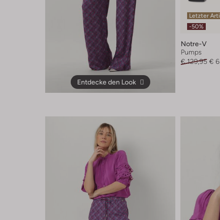
Letzter Art
-50%
Notre-V
Pumps
€ 129,95
€ 6
Entdecke den Look