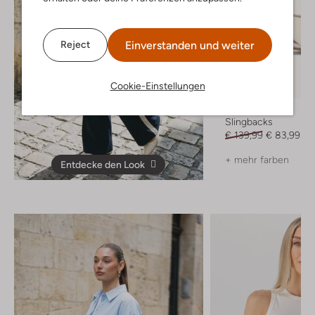
Einverstanden und weiter
Reject
Cookie-Einstellungen
-40%
Notre-V
Slingbacks
€ 139,99
€ 83,99
+ mehr farben
Entdecke den Look