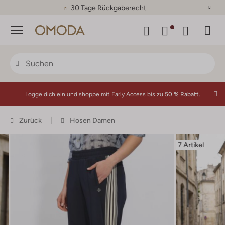
30 Tage Rückgaberecht
Menü
Logge dich ein
und shoppe mit Early Access bis zu
50 % Rabatt.
Zurück
Hosen Damen
7 Artikel