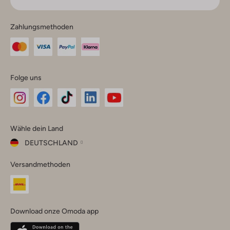
Zahlungsmethoden
Folge uns
Omoda
Omoda
Omoda
Omoda
Omoda
Wähle dein Land
Instagram
Facebook
TikTok
LinkedIn
YouTube
DEUTSCHLAND
Wähle
Versandmethoden
dein
Schließ
Land
Nederland
België
(Nederlands)
Download onze Omoda app
Belgique
(Français)