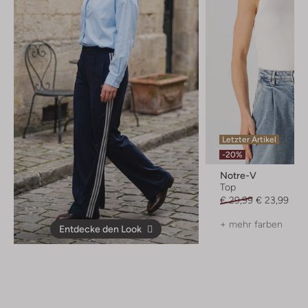
Letzter Artikel
-20%
Notre-V
Top
€ 29,99
€ 23,99
+ mehr farben
Entdecke den Look