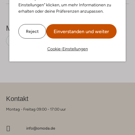
Einstellungen" klicken, um mehr Informationen zu
erhalten oder deine Präferenzen anzupassen.
Mehr sehen
Einverstanden und weiter
Reject
Weite Hosen
Nukus
Polyamid
Cookie-Einstellungen
Kontakt
Montag - Freitag 09:00 - 17:00 uur
info@omoda.de