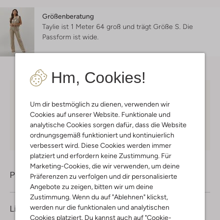
Größenberatung
Taylie ist 1 Meter 64 groß und trägt Größe S.
Die
Passform ist
wide
.
Hm, Cookies!
Kostenloser Versand
ab € 75 für Club-Omoda
Um dir bestmöglich zu dienen, verwenden wir
Mitglieder in Deutschland
Cookies auf unserer Website. Funktionale und
Kauf auf Rechnung
30 Tagen
Rückgaberecht
analytische Cookies sorgen dafür, dass die Website
ordnungsgemäß funktioniert und kontinuierlich
verbessert wird. Diese Cookies werden immer
platziert und erfordern keine Zustimmung. Für
Marketing-Cookies, die wir verwenden, um deine
Produktinformation
Präferenzen zu verfolgen und dir personalisierte
Angebote zu zeigen, bitten wir um deine
Zustimmung. Wenn du auf "Ablehnen" klickst,
werden nur die funktionalen und analytischen
Lieferung & Rückgabe
Cookies platziert. Du kannst auch auf "Cookie-