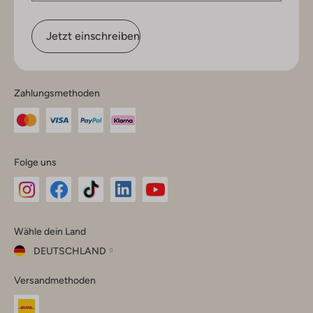
Jetzt einschreiben
Zahlungsmethoden
Folge uns
Omoda
Omoda
Omoda
Omoda
Omoda
Wähle dein Land
Instagram
Facebook
TikTok
LinkedIn
YouTube
DEUTSCHLAND
Wähle
Versandmethoden
dein
Schließ
Land