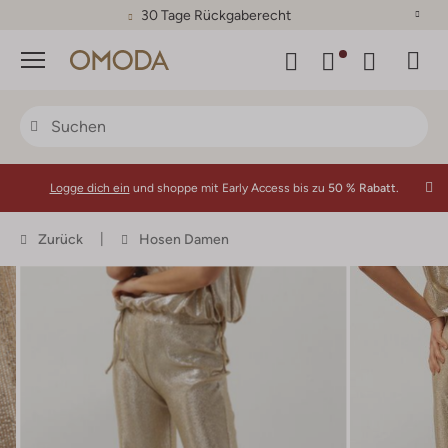
30 Tage Rückgaberecht
Menü
Logge dich ein
und shoppe mit Early Access bis zu
50 % Rabatt.
Zurück
Hosen Damen