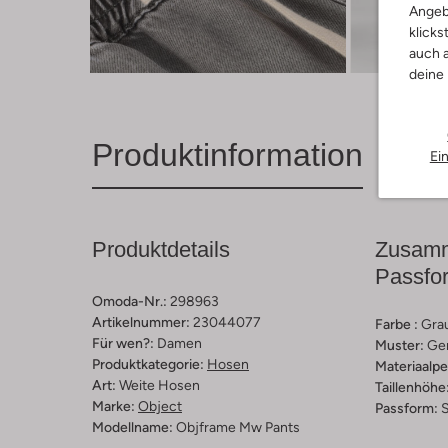
Angeb
klicks
Entde
auch a
deine
Produktinformation
Ei
Produktdetails
Zusamm
Passfo
Omoda-Nr.:
298963
Artikelnummer:
23044077
Farbe :
Gra
Für wen?:
Damen
Muster:
Ge
Produktkategorie:
Hosen
Materiaalp
Art:
Weite Hosen
Taillenhöhe
Marke:
Object
Passform:
S
Modellname:
Objframe Mw Pants