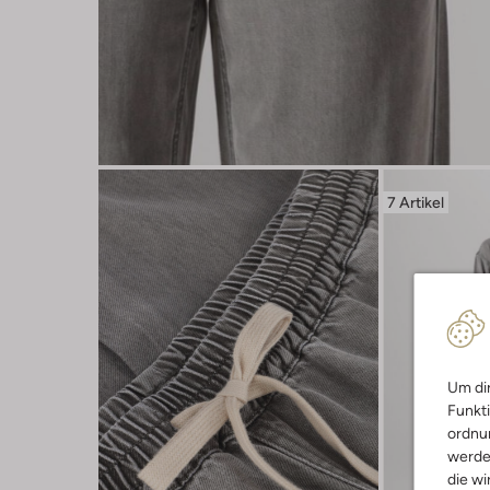
7 Artikel
Um dir
Funkti
ordnun
werde
die wi