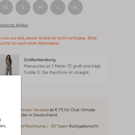
XS
S
M
L
XL
hnliche Artikel
s tut uns leid, dieser Artikel ist nicht verfügbar. Bitte
uchst du nach einer Alternative.
Größenberatung
Maruschka ist 1 Meter 72 groß und trägt
Größe S.
Die Passform ist
straight
.
Kostenloser Versand
ab € 75 für Club-Omoda
Mitglieder in Deutschland
s
ies,
Kauf auf Rechnung
30 Tagen
Rückgaberecht