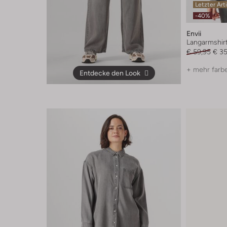
Letzter Art
-40%
Envii
Langarmshir
€ 59,95
€ 35
+ mehr farb
Entdecke den Look