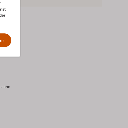
"
nnst
der
er
wäsche