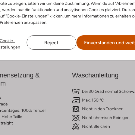
ote zu zeigen, bitten wir um deine Zustimmung. Wenn du auf "Ablehnen
t, werden nur die funktionalen und analytischen Cookies platziert. Du ka
cke den Look
Entdecke den Look
uf "Cookie-Einstellungen" klicken, um mehr Informationen zu erhalten o
 Präferenzen anzupassen.
Cookie-
Reject
Einverstanden und weit
Lieferung & Rückgabe
nstellungen
ensetzung &
Waschanleitung
rm
bei 30 Grad normal Schon
u
Max. 150 °C
rade
Nicht in den Trockner
ercentages:
100% Tencel
:
Hohe Taille
Nicht chemisch Reinigen
traight
Nicht Bleichen