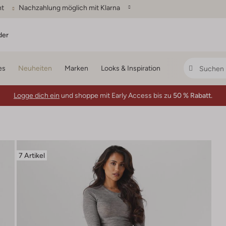
ht
Nachzahlung möglich mit Klarna
der
es
Neuheiten
Marken
Looks & Inspiration
Logge dich ein
und shoppe mit Early Access bis zu
50 % Rabatt.
7 Artikel