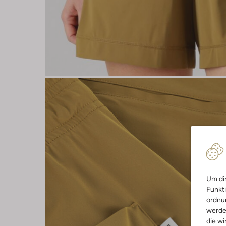
Um dir
Funkti
ordnun
werde
die wi