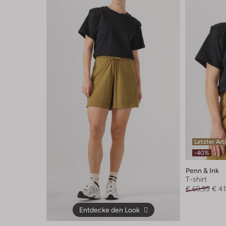
Letzter Art
-40%
Penn & Ink
T-shirt
€ 69,99
€ 41
Entdecke den Look