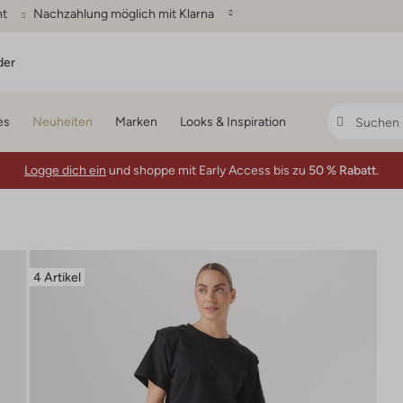
ht
Nachzahlung möglich mit Klarna
der
es
Neuheiten
Marken
Looks & Inspiration
Logge dich ein
und shoppe mit Early Access bis zu
50 % Rabatt.
4 Artikel