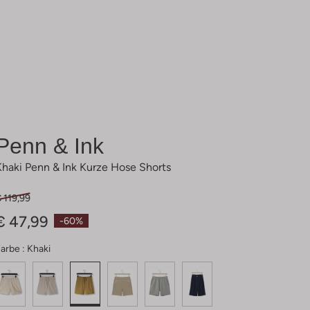
Penn & Ink
Khaki Penn & Ink Kurze Hose Shorts
 119,99
€ 47,99
-60%
arbe :
Khaki