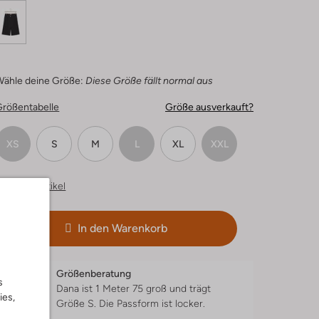
Wähle deine Größe:
Diese Größe fällt normal aus
Größentabelle
Größe ausverkauft?
XS
S
M
L
XL
XXL
hnliche Artikel
In den Warenkorb
Größenberatung
s
Dana ist 1 Meter 75 groß und trägt
ies,
Größe S.
Die Passform ist
locker
.