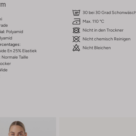
rm
30 bei 30 Grad Schonwäsc
i
Max. 110 °C
rade
Nicht in den Trockner
al:
Polyamid
lyamid
Nicht chemisch Reinigen
ercentages:
Nicht Bleichen
ide En 25% Elastiek
:
Normale Taille
ocker
Wide
z