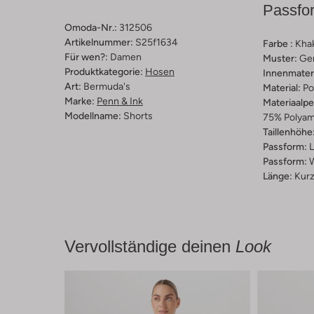
Passfo
Omoda-Nr.:
312506
Artikelnummer:
S25f1634
Farbe :
Khak
Für wen?:
Damen
Muster:
Ge
Produktkategorie:
Hosen
Innenmateri
Art:
Bermuda's
Material:
Po
Marke:
Penn & Ink
Materiaalp
Modellname:
Shorts
75% Polyam
Taillenhöhe
Passform:
L
Passform:
Länge:
Kur
Vervollständige deinen
Look