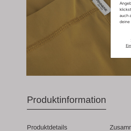
Angeb
klicks
auch a
deine
Ei
Produktinformation
Produktdetails
Zusamm