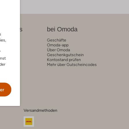
on News
bei Omoda
s
ies,
rends
Geschäfte
Omoda-app
Über Omoda
"
Geschenkgutschein
nnst
Kontostand prüfen
der
Mehr über Gutscheincodes
er
Versandmethoden