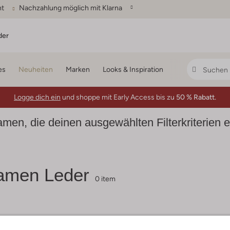
ht
Nachzahlung möglich mit Klarna
der
es
Neuheiten
Marken
Looks & Inspiration
Logge dich ein
und shoppe mit Early Access bis zu
50 % Rabatt.
men, die deinen ausgewählten Filterkriterien 
amen Leder
0 item