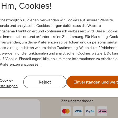
Hm, Cookies!
 bestmöglich zu dienen, verwenden wir Cookies auf unserer Website.
nservice
onale und analytische Cookies sorgen dafür, dass die Website
Account
Fashi
gsgemäß funktioniert und kontinuierlich verbessert wird. Diese Cookie
n immer platziert und erfordern keine Zustimmung. Für Marketing-Cook
Mein Konto
Tipps & T
Häufig gestellte Fragen
r verwenden, um deine Präferenzen zu verfolgen und dir personalisierte
ote zu zeigen, bitten wir um deine Zustimmung. Wenn du auf "Ablehnen
ethoden
t, werden nur die funktionalen und analytischen Cookies platziert. Du ka
hen und
uf "Cookie-Einstellungen" klicken, um mehr Informationen zu erhalten o
eren
 und Beschwerden
 Präferenzen anzupassen.
 und Pflege
srecht
hutz
Cookie-
um
Reject
Einverstanden und weit
nstellungen
Zahlungsmethoden