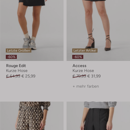
Letzte Größen
Letzter Artikel
-60%
-60%
Rouge Edit
Access
Kurze Hose
Kurze Hose
€ 64,99
€ 25,99
€ 79,99
€ 31,99
+ mehr farben