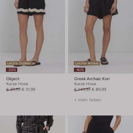
Letzte Größen
Letzter Artikel
-20%
-40%
Object
Greek Archaic Kori
Kurze Hose
Kurze Hose
€ 39,99
€ 31,99
€ 149,99
€ 89,99
+ mehr farben