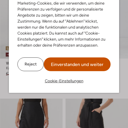
Marketing-Cookies, die wir verwenden, um deine
Präferenzen zu verfolgen und dir personalisierte
Angebote zu zeigen, bitten wir um deine
Zustimmung. Wenn du auf "Ablehnen" klickst,
werden nur die funktionalen und analytischen
Cookies platziert. Du kannst auch auf "Cookie-
Einstellungen" klicken, um mehr Informationen zu
erhalten oder deine Präferenzen anzupassen.
Letzter Artikel
Letzter Artikel
-60%
-20%
Wild
Notre-V
Einverstanden und weiter
Reject
Kurze Hose
Kurze Hose
€ 88,99
€ 35,99
€ 69,99
€ 55,99
Cookie-Einstellungen
+ mehr farben