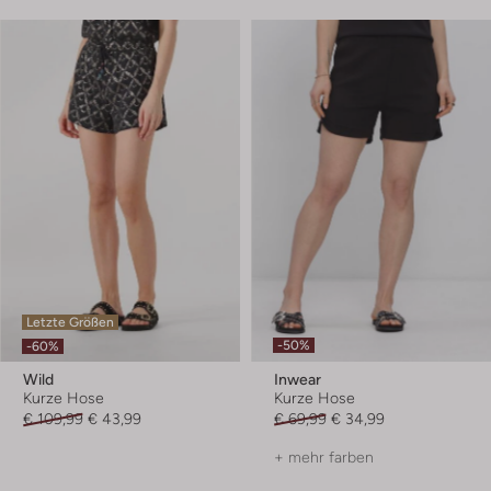
Letzte Größen
-50%
-60%
Wild
Inwear
Kurze Hose
Kurze Hose
€ 109,99
€ 43,99
€ 69,99
€ 34,99
+ mehr farben