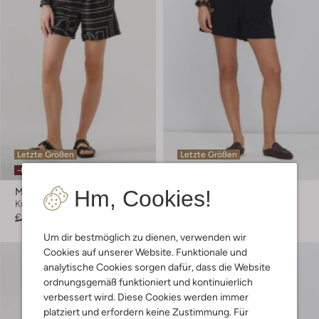
Letzte Größen
Letzte Größen
-60%
-30%
Hm, Cookies!
My Essential Wardrobe
Selected Women
Kurze Hose
Kurze Hose
€ 79,99
€ 31,99
€ 69,99
€ 48,99
Um dir bestmöglich zu dienen, verwenden wir
Cookies auf unserer Website. Funktionale und
analytische Cookies sorgen dafür, dass die Website
ordnungsgemäß funktioniert und kontinuierlich
verbessert wird. Diese Cookies werden immer
platziert und erfordern keine Zustimmung. Für