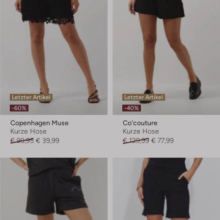
Letzter Artikel
Letzter Artikel
-60%
-40%
Copenhagen Muse
Co'couture
Kurze Hose
Kurze Hose
€ 99,95
€ 39,99
€ 129,99
€ 77,99