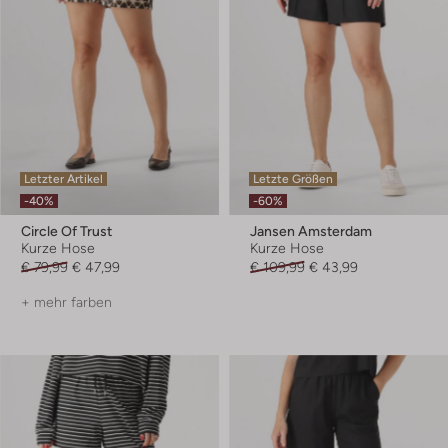
Letzter Artikel
Letzte Größen
-40%
-60%
Circle Of Trust
Jansen Amsterdam
Kurze Hose
Kurze Hose
€ 79,99
€ 47,99
€ 109,99
€ 43,99
+ mehr farben