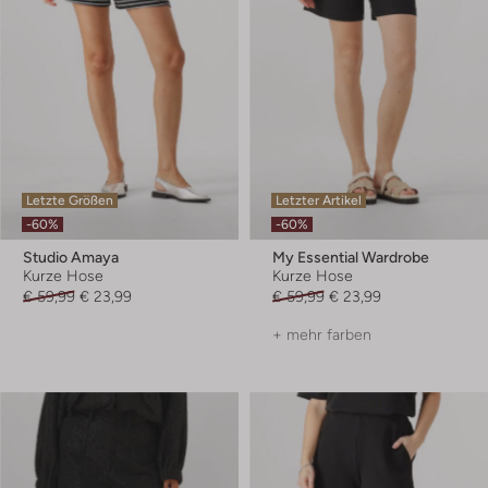
Letzte Größen
Letzter Artikel
-60%
-60%
Studio Amaya
My Essential Wardrobe
Kurze Hose
Kurze Hose
€ 59,99
€ 23,99
€ 59,99
€ 23,99
+ mehr farben