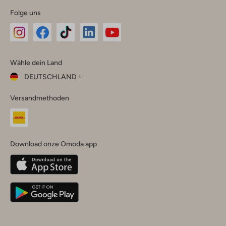
Folge uns
Omoda
Omoda
Omoda
Omoda
Omoda
Wähle dein Land
Instagram
Facebook
TikTok
LinkedIn
YouTube
DEUTSCHLAND
Wähle
Versandmethoden
dein
Schließ
Land
Nederland
België
(Nederlands)
Download onze Omoda app
Belgique
(Français)
Deutschland