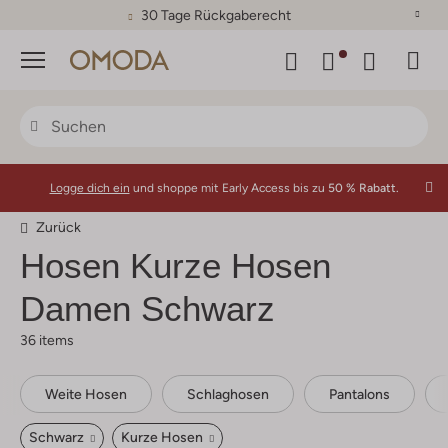
30 Tage Rückgaberecht
Menü
Logge dich ein
und shoppe mit Early Access bis zu
50 % Rabatt.
Zurück
Hosen Kurze Hosen
Damen Schwarz
36 items
Weite Hosen
Schlaghosen
Pantalons
Schwarz
Kurze Hosen