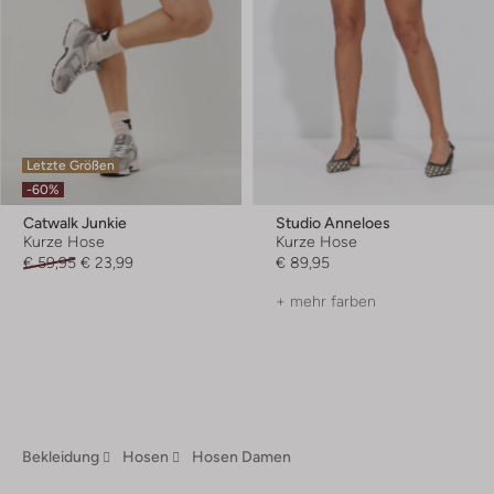
Letzte Größen
-60%
Catwalk Junkie
Studio Anneloes
Kurze Hose
Kurze Hose
€ 59,95
€ 23,99
€ 89,95
+ mehr farben
Bekleidung
Hosen
Hosen Damen