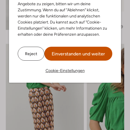
Letzter Artikel
Angebote zu zeigen, bitten wir um deine
-50%
Zustimmung. Wenn du auf "Ablehnen" klickst,
werden nur die funktionalen und analytischen
Notre-V
Slingbacks
Cookies platziert. Du kannst auch auf "Cookie-
Entdecke den Look
€ 119,95
€ 59,99
Einstellungen" klicken, um mehr Informationen zu
erhalten oder deine Präferenzen anzupassen.
Einverstanden und weiter
Reject
Cookie-Einstellungen