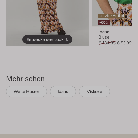
Letzter Artikel
-60%
Idano
Bluse
Entdecke den Look
€ 134,95
€ 53,99
Mehr sehen
Weite Hosen
Idano
Viskose