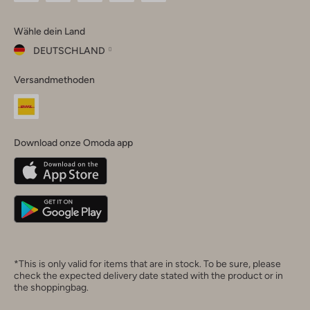
Omoda
Omoda
Omoda
Omoda
Omoda
Wähle dein Land
Instagram
Facebook
TikTok
LinkedIn
YouTube
DEUTSCHLAND
Wähle
Versandmethoden
dein
Schließ
Land
Nederland
België
(Nederlands)
Download onze Omoda app
Belgique
(Français)
Deutschland
*This is only valid for items that are in stock. To be sure, please
check the expected delivery date stated with the product or in
the shoppingbag.