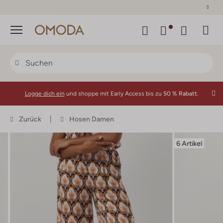
Nachzahlung möglich mit Klarna
Menü
Logge dich ein
und shoppe mit Early Access bis zu
50 % Rabatt.
Zurück
Hosen Damen
6 Artikel