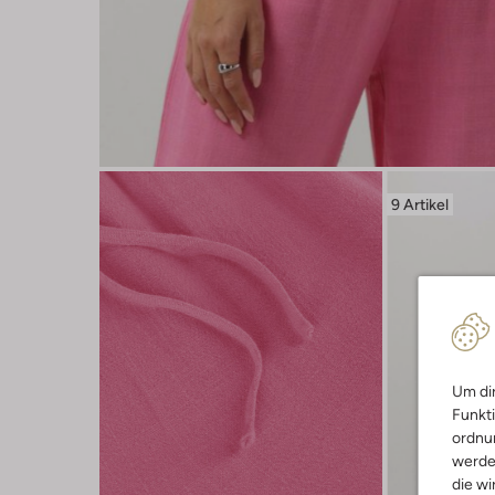
9 Artikel
Um dir
Funkti
ordnun
werde
die wi