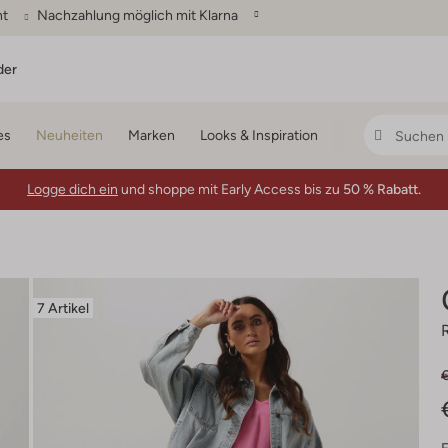
ht
Nachzahlung möglich mit Klarna
der
es
Neuheiten
Marken
Looks & Inspiration
Logge dich ein
und shoppe mit Early Access bis zu
50 % Rabatt.
7 Artikel