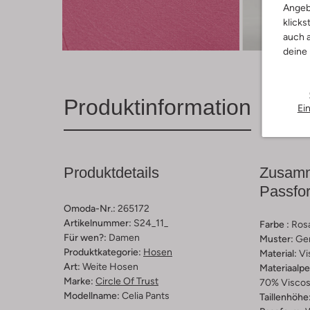
Angeb
klicks
Entde
auch a
deine
Produktinformation
Ei
Produktdetails
Zusamm
Passfo
Omoda-Nr.:
265172
Artikelnummer:
S24_11_
Farbe :
Ros
Für wen?:
Damen
Muster:
Ge
Produktkategorie:
Hosen
Material:
Vi
Art:
Weite Hosen
Materiaalp
Marke:
Circle Of Trust
70% Viscos
Modellname:
Celia Pants
Taillenhöhe