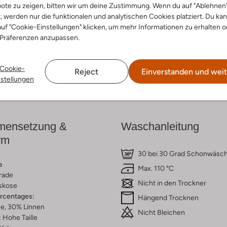
ote zu zeigen, bitten wir um deine Zustimmung. Wenn du auf "Ablehnen
t, werden nur die funktionalen und analytischen Cookies platziert. Du ka
cke den Look
Entdecke den Look
uf "Cookie-Einstellungen" klicken, um mehr Informationen zu erhalten o
 Präferenzen anzupassen.
Cookie-
Reject
Einverstanden und weit
Lieferung & Rückgabe
nstellungen
ensetzung &
Waschanleitung
rm
30 bei 30 Grad Schonwäsc
a
Max. 110 °C
rade
Nicht in den Trockner
skose
ercentages:
Hängend Trocknen
e, 30% Linnen
Nicht Bleichen
:
Hohe Taille