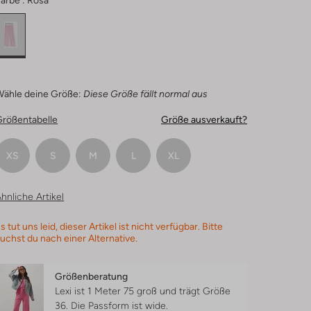
arbe :
Rosa
Wähle deine Größe:
Diese Größe fällt normal aus
Größentabelle
Größe ausverkauft?
XS
S
M
L
XL
hnliche Artikel
s tut uns leid, dieser Artikel ist nicht verfügbar. Bitte
uchst du nach einer Alternative.
Größenberatung
Lexi ist 1 Meter 75 groß und trägt Größe
36.
Die Passform ist
wide
.