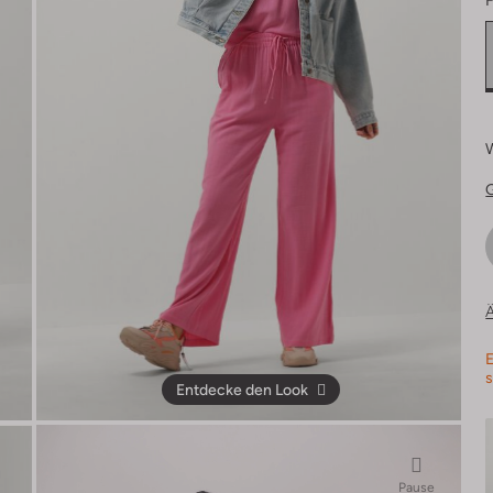
F
Ä
E
s
Entdecke den Look
Pause