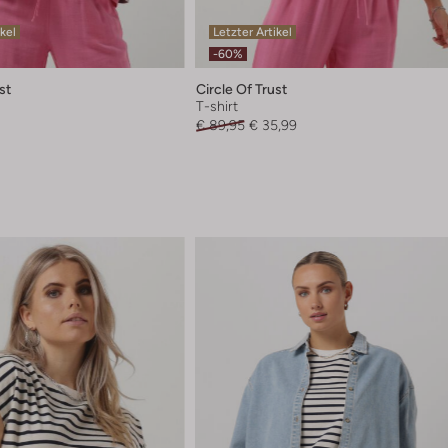
ikel
Letzter Artikel
-60%
st
Circle Of Trust
T-shirt
€ 89,95
€ 35,99