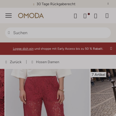
30 Tage Rückgaberecht
Menü
Logge dich ein
und shoppe mit Early Access bis zu
50 % Rabatt.
Zurück
Hosen Damen
7 Artikel