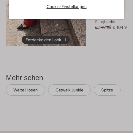
Letzter Artikel
Cookie-Einstellungen
-30%
Notre-V
Slingbacks
€ 149,99
€ 104,99
Entdecke den Look
Mehr sehen
Weite Hosen
Catwalk Junkie
Spitze