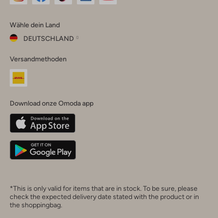
Omoda
Omoda
Omoda
Omoda
Omoda
Wähle dein Land
Instagram
Facebook
TikTok
LinkedIn
YouTube
DEUTSCHLAND
Wähle
Versandmethoden
dein
Schließ
Land
Nederland
België
(Nederlands)
Download onze Omoda app
Belgique
(Français)
Deutschland
*This is only valid for items that are in stock. To be sure, please
check the expected delivery date stated with the product or in
the shoppingbag.