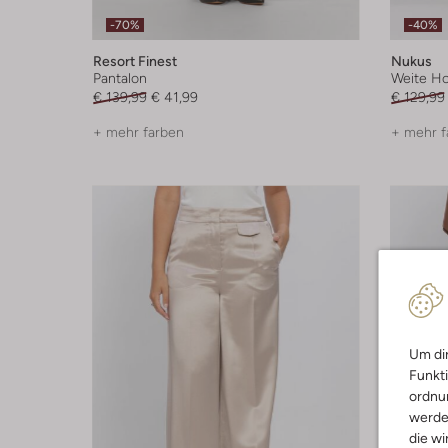
-70%
-40%
Resort Finest
Nukus
Pantalon
Weite H
€ 139,99
€ 41,99
€ 129,99
+ mehr farben
+ mehr f
Um dir
Funkti
ordnun
werde
die wi