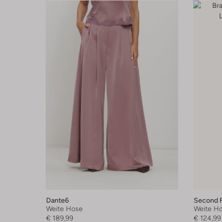
Dante6
Second 
Weite Hose
Weite H
€ 189,99
€ 124,99