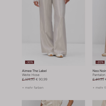
-30%
-20%
Aimee The Label
Neo Noir
Weite Hose
Pantalon
€ 129,99
€ 90,99
€ 89,99
+ mehr farben
+ mehr f