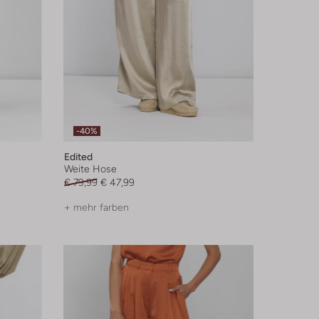
-40%
Edited
Weite Hose
€ 79,99
€ 47,99
+ mehr farben