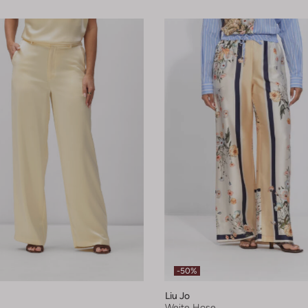
-50%
Liu Jo
Weite Hose