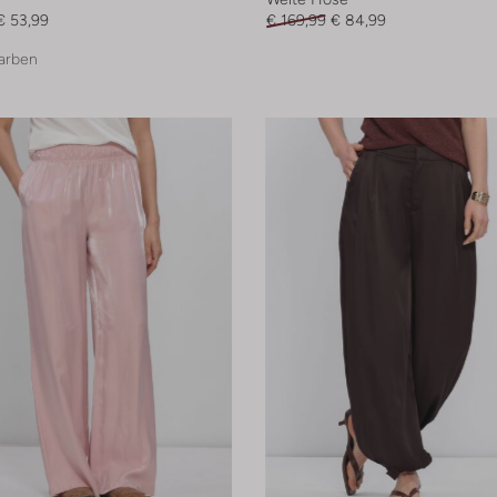
€ 53,99
€ 169,99
€ 84,99
arben