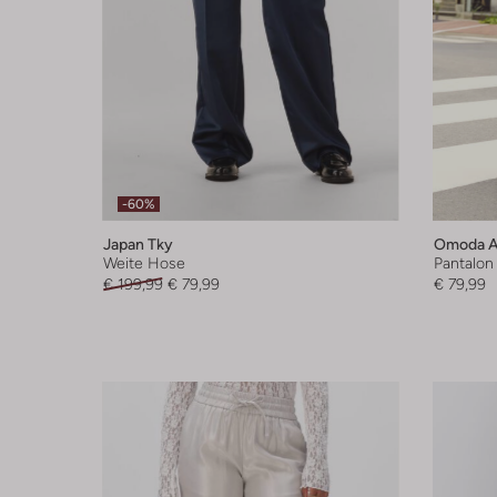
-60%
Japan Tky
Omoda At
Weite Hose
Pantalon
€ 199,99
€ 79,99
€ 79,99