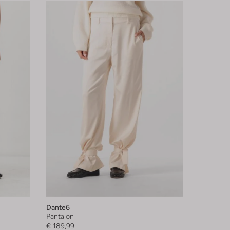
Dante6
Pantalon
€ 189,99