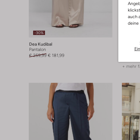
Angeb
klicks
auch a
deine
-30%
-30%
Dea Kudibal
Dante6
Ei
Pantalon
Pantalon
€ 259,99
€ 181,99
€ 169,99
+ mehr f