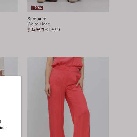
-40%
Summum
Weite Hose
€ 159,99
€ 95,99
s
ies,