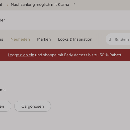
ht
Nachzahlung möglich mit Klarna
der
es
Neuheiten
Marken
Looks & Inspiration
Logge dich ein
und shoppe mit Early Access bis zu
50 % Rabatt.
ems
en
Cargohosen