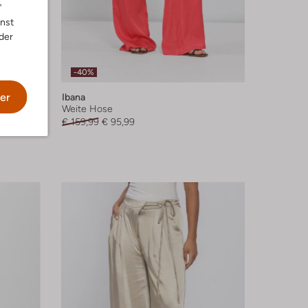
"
nnst
der
-40%
er
Ibana
Weite Hose
€ 159,99
€ 95,99