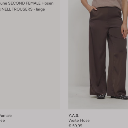
Female
Y.a.s.
ose
Weite Hose
€ 59,99