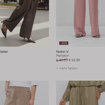
-30%
elier
Notre-V
Pantalon
€ 89,99
€ 62,99
+ mehr farben