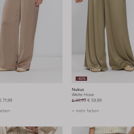
-40%
Nukus
Weite Hose
€ 71,99
€ 99,99
€ 59,99
arben
+ mehr farben