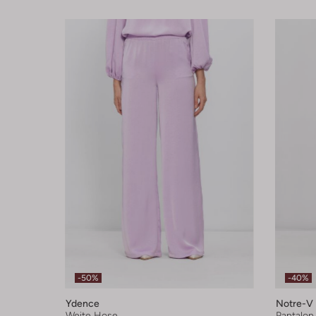
-50%
-40%
Ydence
Notre-V
Weite Hose
Pantalon