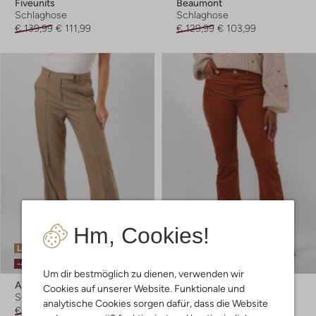
Fiveunits
Beaumont
Schlaghose
Schlaghose
€ 139,99
€ 111,99
€ 129,99
€ 103,99
Hm, Cookies!
Letzte Größen
Letzte Größen
-40%
-50%
Um dir bestmöglich zu dienen, verwenden wir
Aaiko
Fabienne Chapot
Cookies auf unserer Website. Funktionale und
Schlaghose
Schlaghose
analytische Cookies sorgen dafür, dass die Website
€ 139,95
€ 83,99
€ 139,95
€ 69,99