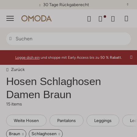
30 Tage Rückgaberecht
Menü
Logge dich ein
und shoppe mit Early Access bis zu
50 % Rabatt.
Zurück
Hosen Schlaghosen
Damen Braun
15 items
Weite Hosen
Pantalons
Leggings
Led
Braun
Schlaghosen