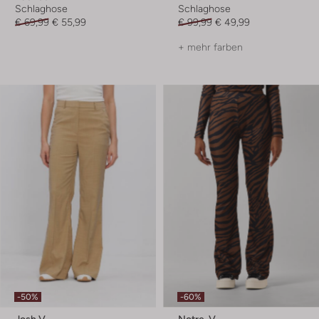
Schlaghose
Schlaghose
€ 69,99
€ 55,99
€ 99,99
€ 49,99
+ mehr farben
-50%
-60%
Josh V
Notre-V