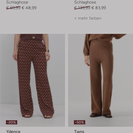
Schlaghose
Schlaghose
€ 69,99
€ 48,99
€ 139,99
€ 83,99
+ mehr farben
-20%
-50%
Ydence
Twns