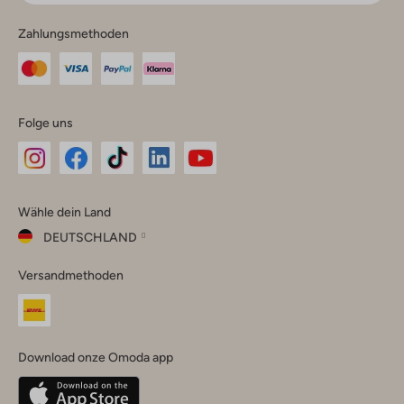
Zahlungsmethoden
Folge uns
Omoda
Omoda
Omoda
Omoda
Omoda
Wähle dein Land
Instagram
Facebook
TikTok
LinkedIn
YouTube
DEUTSCHLAND
Wähle
Versandmethoden
dein
Schließ
Land
Nederland
België
(Nederlands)
Download onze Omoda app
Belgique
(Français)
Deutschland