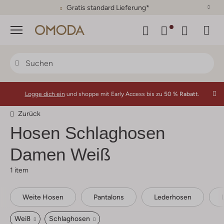
Gratis standard Lieferung*
Menü
Logge dich ein
und shoppe mit Early Access bis zu
50 % Rabatt.
Zurück
Hosen Schlaghosen
Damen Weiß
1 item
Weite Hosen
Pantalons
Lederhosen
Weiß
Schlaghosen