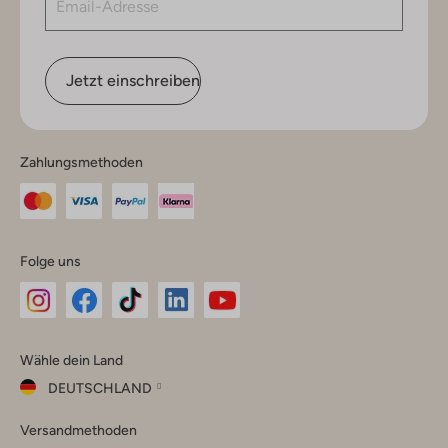
Jetzt einschreiben
Zahlungsmethoden
Folge uns
Omoda
Omoda
Omoda
Omoda
Omoda
Wähle dein Land
Instagram
Facebook
TikTok
LinkedIn
YouTube
DEUTSCHLAND
Wähle
Versandmethoden
dein
Schließ