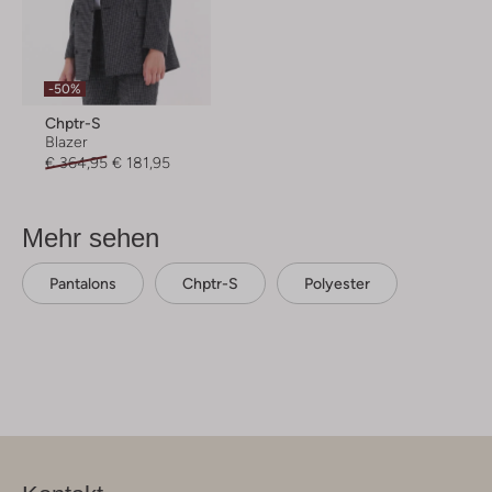
-50%
Chptr-S
Blazer
€ 364,95
€ 181,95
Mehr sehen
Pantalons
Chptr-S
Polyester