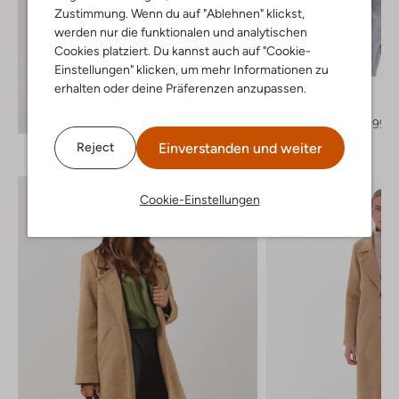
Zustimmung. Wenn du auf "Ablehnen" klickst,
werden nur die funktionalen und analytischen
Letzter Artikel
Cookies platziert. Du kannst auch auf "Cookie-
-50%
Einstellungen" klicken, um mehr Informationen zu
erhalten oder deine Präferenzen anzupassen.
Chptr-S
Jack
Entdecke den Look
€ 274,95
€ 136,99
Einverstanden und weiter
Reject
Cookie-Einstellungen