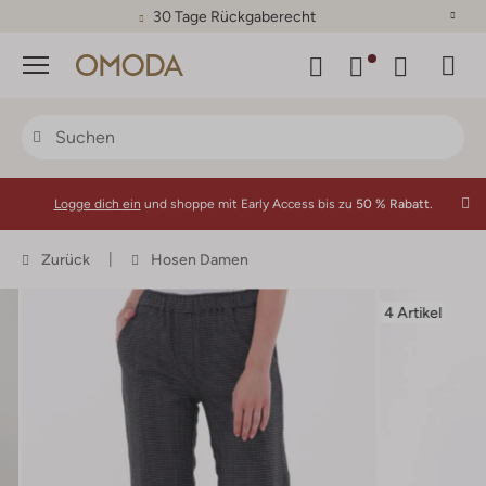
30 Tage Rückgaberecht
Menü
Logge dich ein
und shoppe mit Early Access bis zu
50 % Rabatt.
Zurück
Hosen Damen
4 Artikel