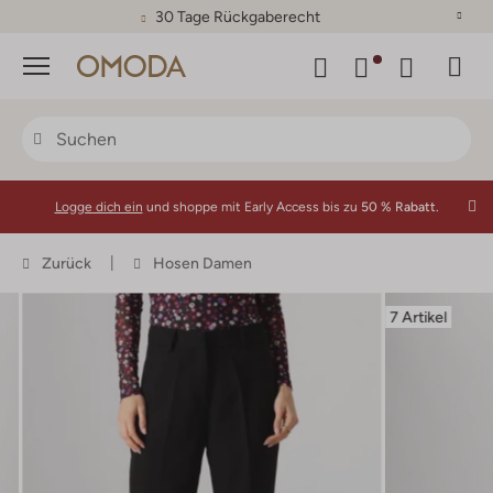
30 Tage Rückgaberecht
Menü
Logge dich ein
und shoppe mit Early Access bis zu
50 % Rabatt.
Zurück
Hosen Damen
7 Artikel