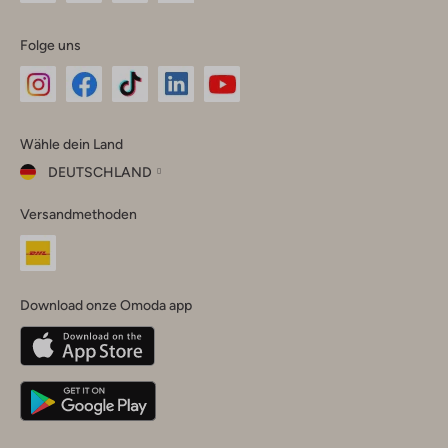
Folge uns
Omoda
Omoda
Omoda
Omoda
Omoda
Wähle dein Land
Instagram
Facebook
TikTok
LinkedIn
YouTube
DEUTSCHLAND
Wähle
Versandmethoden
dein
Schließ
Land
Nederland
België
(Nederlands)
Download onze Omoda app
Belgique
(Français)
Deutschland