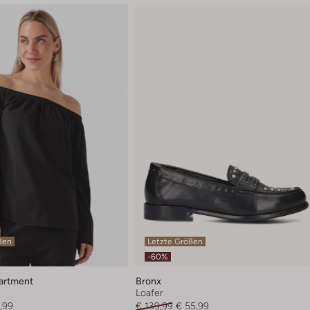
ßen
Letzte Größen
-60%
artment
Bronx
Loafer
,99
€ 139,99
€ 55,99