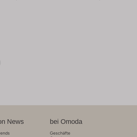
on News
bei Omoda
rends
Geschäfte