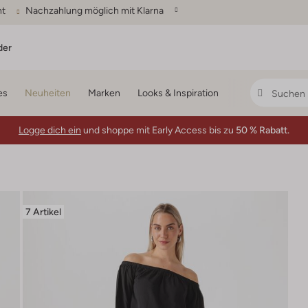
ht
Nachzahlung möglich mit Klarna
der
es
Neuheiten
Marken
Looks & Inspiration
Logge dich ein
und shoppe mit Early Access bis zu
50 % Rabatt.
7 Artikel