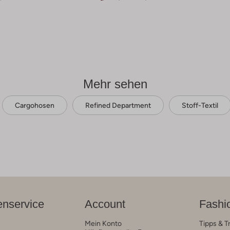
Mehr sehen
Cargohosen
Refined Department
Stoff-Textil
nservice
Account
Fashi
Mein Konto
Tipps & T