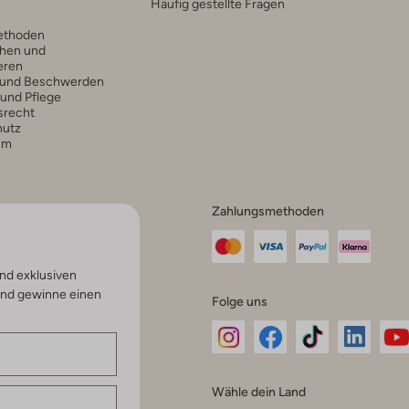
Häufig gestellte Fragen
ethoden
hen und
eren
 und Beschwerden
 und Pflege
srecht
hutz
um
Zahlungsmethoden
nd exklusiven
und gewinne einen
Folge uns
Omoda
Omoda
Omoda
Omoda
Om
Wähle dein Land
Instagram
Facebook
TikTok
LinkedI
Yo