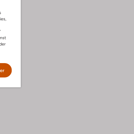
s
ies,
"
nnst
der
he
er