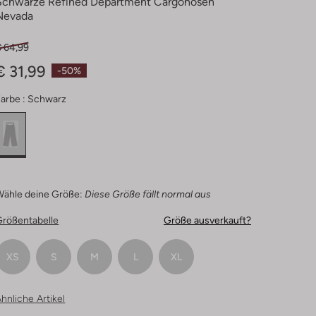
Schwarze Refined Department Cargohosen
Nevada
€ 64,99
€ 31,99
-50%
arbe :
Schwarz
Wähle deine Größe:
Diese Größe fällt normal aus
Größentabelle
Größe ausverkauft?
XS
S
M
L
XL
hnliche Artikel