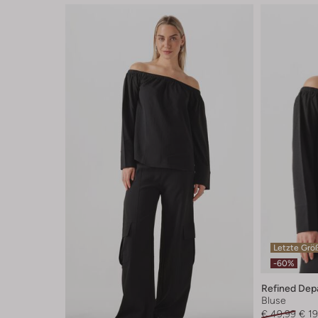
Letzte Grö
-60%
Refined Dep
Bluse
€ 49,99
€ 19