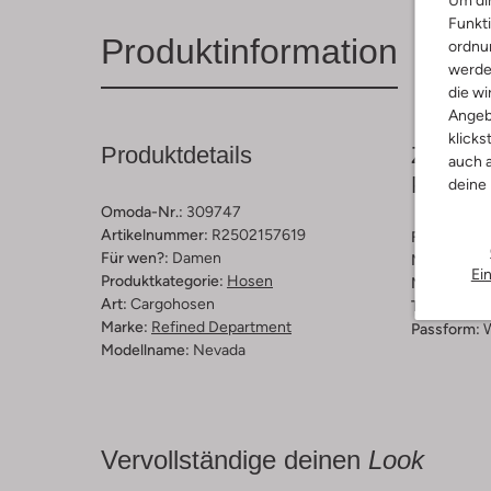
Um dir
Funkti
Produktinformation
ordnun
werde
die wi
Angeb
klicks
Produktdetails
Zusamm
auch a
Passfo
deine
Omoda-Nr.:
309747
Artikelnummer:
R2502157619
Farbe :
Sch
Für wen?:
Damen
Muster:
Ge
Ei
Produktkategorie:
Hosen
Material:
St
Art:
Cargohosen
Taillenhöhe
Marke:
Refined Department
Passform:
Modellname:
Nevada
Vervollständige deinen
Look