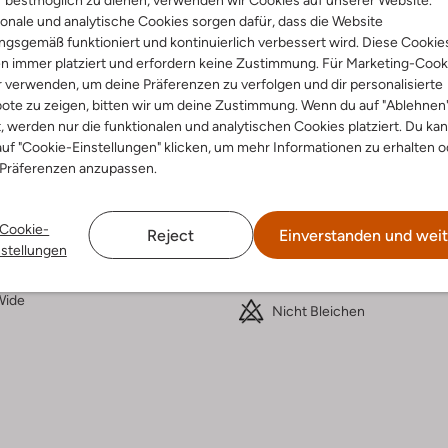
 bestmöglich zu dienen, verwenden wir Cookies auf unserer Website.
onale und analytische Cookies sorgen dafür, dass die Website
Lieferung & Rückgabe
gsgemäß funktioniert und kontinuierlich verbessert wird. Diese Cookie
n immer platziert und erfordern keine Zustimmung. Für Marketing-Cook
r verwenden, um deine Präferenzen zu verfolgen und dir personalisierte
ote zu zeigen, bitten wir um deine Zustimmung. Wenn du auf "Ablehnen
t, werden nur die funktionalen und analytischen Cookies platziert. Du ka
ensetzung &
Waschanleitung
uf "Cookie-Einstellungen" klicken, um mehr Informationen zu erhalten o
rm
 Präferenzen anzupassen.
30 bei 30 Grad Schonwäsc
warz
Max. 110 °C
Cookie-
Reject
Einverstanden und weit
rade
nstellungen
Nicht in den Trockner
off-Textil
:
Normale Taille
Nicht chemisch Reinigen
Wide
Nicht Bleichen