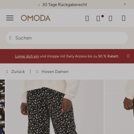
30 Tage Rückgaberecht
Menü
Logge dich ein
und shoppe mit Early Access bis zu
50 % Rabatt.
Zurück
Hosen Damen