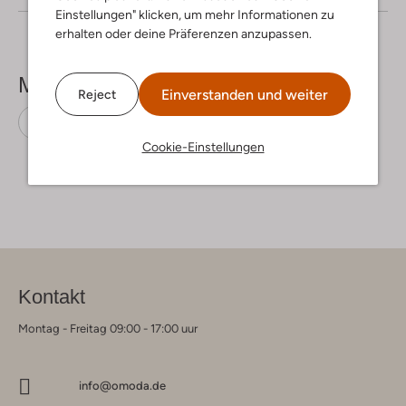
Einstellungen" klicken, um mehr Informationen zu
erhalten oder deine Präferenzen anzupassen.
Mehr sehen
Einverstanden und weiter
Reject
Weite Hosen
Ydence
Polyester
Cookie-Einstellungen
Kontakt
Montag - Freitag 09:00 - 17:00 uur
info@omoda.de