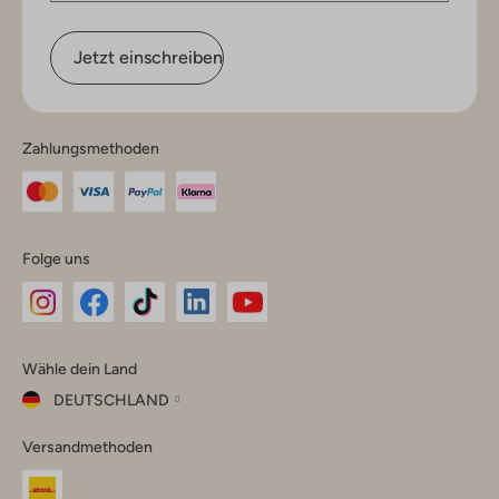
Jetzt einschreiben
Zahlungsmethoden
Folge uns
Omoda
Omoda
Omoda
Omoda
Omoda
Wähle dein Land
Instagram
Facebook
TikTok
LinkedIn
YouTube
DEUTSCHLAND
Wähle
Versandmethoden
dein
Schließ
Land