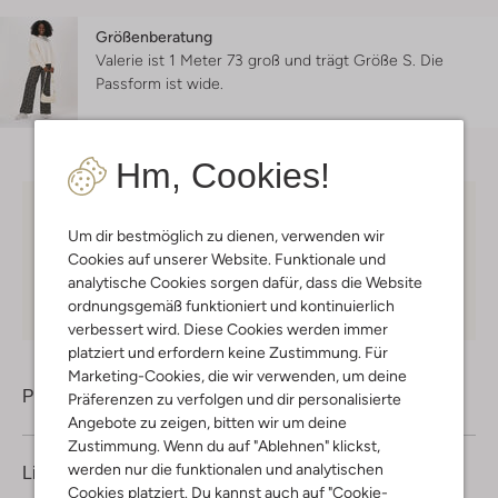
Größenberatung
Valerie ist 1 Meter 73 groß und trägt Größe S.
Die
Passform ist
wide
.
Hm, Cookies!
Kostenloser Versand
ab € 75 für Club-Omoda
Um dir bestmöglich zu dienen, verwenden wir
Mitglieder in Deutschland
Cookies auf unserer Website. Funktionale und
Kauf auf Rechnung
30 Tagen
Rückgaberecht
analytische Cookies sorgen dafür, dass die Website
ordnungsgemäß funktioniert und kontinuierlich
verbessert wird. Diese Cookies werden immer
platziert und erfordern keine Zustimmung. Für
Marketing-Cookies, die wir verwenden, um deine
Produktinformation
Präferenzen zu verfolgen und dir personalisierte
Angebote zu zeigen, bitten wir um deine
Zustimmung. Wenn du auf "Ablehnen" klickst,
werden nur die funktionalen und analytischen
Lieferung & Rückgabe
Cookies platziert. Du kannst auch auf "Cookie-