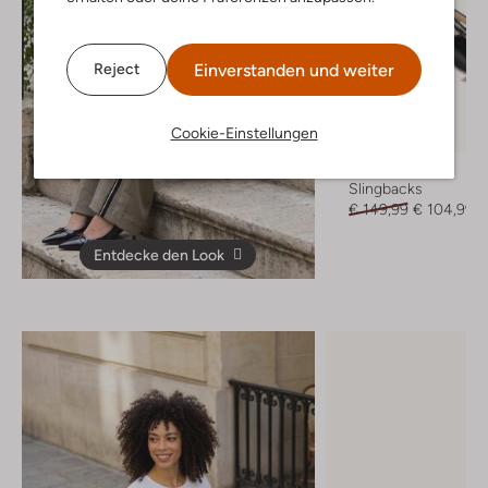
Einverstanden und weiter
Reject
Letzter Artikel
Cookie-Einstellungen
-30%
Notre-V
Slingbacks
€ 149,99
€ 104,99
Entdecke den Look