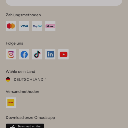
Zahlungsmethoden
Folge uns
Omoda
Omoda
Omoda
Omoda
Omoda
Wähle dein Land
Instagram
Facebook
TikTok
LinkedIn
YouTube
DEUTSCHLAND
Wähle
Versandmethoden
dein
Schließ
Land
Nederland
België
(Nederlands)
Download onze Omoda app
Belgique
(Français)