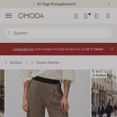
30 Tage Rückgaberecht
Menü
Logge dich ein
und shoppe mit Early Access bis zu
50 % Rabatt.
Zurück
Hosen Damen
3 Artikel