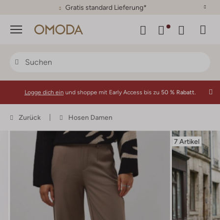
Gratis standard Lieferung*
Menü
Logge dich ein
und shoppe mit Early Access bis zu
50 % Rabatt.
Zurück
Hosen Damen
7 Artikel