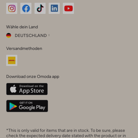
Omoda
Omoda
Omoda
Omoda
Omoda
Wähle dein Land
Instagram
Facebook
TikTok
LinkedIn
YouTube
DEUTSCHLAND
Wähle
Versandmethoden
dein
Schließ
Land
Nederland
België
(Nederlands)
Download onze Omoda app
Belgique
(Français)
Deutschland
*This is only valid for items that are in stock. To be sure, please
check the expected delivery date stated with the product or in