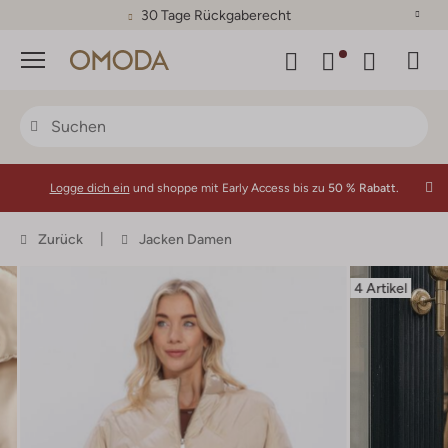
30 Tage Rückgaberecht
Menü
Logge dich ein
und shoppe mit Early Access bis zu
50 % Rabatt.
Zurück
Jacken Damen
4 Artikel