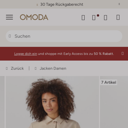
30 Tage Rückgaberecht
Menü
Logge dich ein
und shoppe mit Early Access bis zu
50 % Rabatt.
Zurück
Jacken Damen
7 Artikel