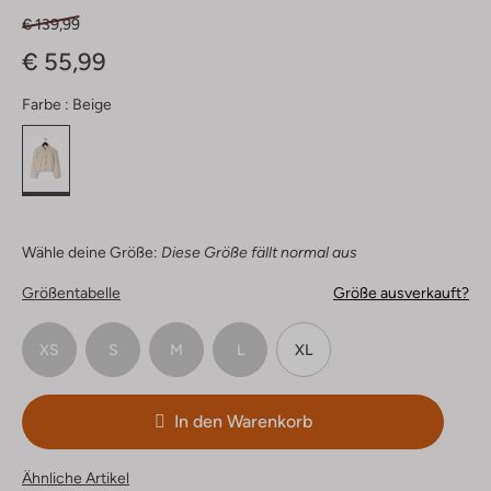
€ 139,99
€ 55,99
Farbe :
Beige
Wähle deine Größe:
Diese Größe fällt normal aus
Größentabelle
Größe ausverkauft?
XS
S
M
L
XL
In den Warenkorb
Ähnliche Artikel