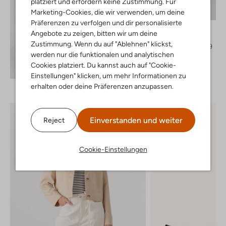
platziert und erfordern keine Zustimmung. Für
Letzter Artikel
Marketing-Cookies, die wir verwenden, um deine
-40%
Präferenzen zu verfolgen und dir personalisierte
Modström
Angebote zu zeigen, bitten wir um deine
Kurze Hose
Zustimmung. Wenn du auf "Ablehnen" klickst,
€ 89,99
€ 53,99
werden nur die funktionalen und analytischen
Cookies platziert. Du kannst auch auf "Cookie-
Entdecke den Look
Einstellungen" klicken, um mehr Informationen zu
erhalten oder deine Präferenzen anzupassen.
Einverstanden und weiter
Reject
Cookie-Einstellungen