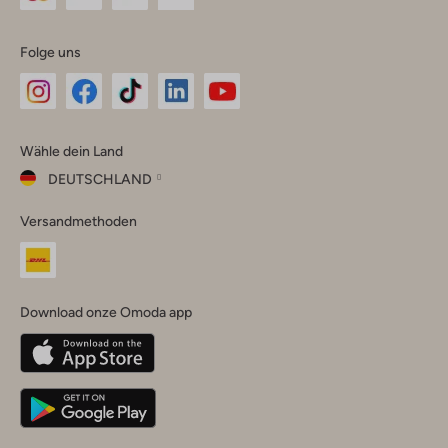
Folge uns
Omoda
Omoda
Omoda
Omoda
Omoda
Wähle dein Land
Instagram
Facebook
TikTok
LinkedIn
YouTube
DEUTSCHLAND
Wähle
Versandmethoden
dein
Schließ
Land
Nederland
België
(Nederlands)
Download onze Omoda app
Belgique
(Français)
Deutschland