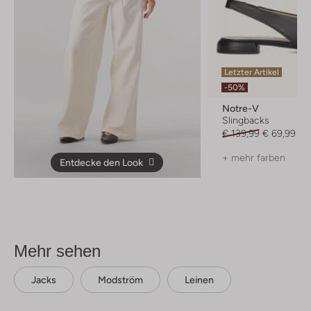
Letzter Artikel
-50%
Notre-V
Slingbacks
€ 139,99
€ 69,99
+ mehr farben
Entdecke den Look
Mehr sehen
Jacks
Modström
Leinen