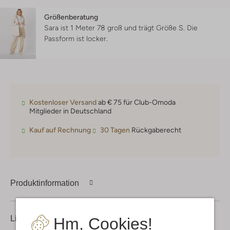
Größenberatung
Sara ist 1 Meter 78 groß und trägt Größe S.
Die
Passform ist
locker
.
Kostenloser Versand
ab € 75 für Club-Omoda
Mitglieder in Deutschland
Kauf auf Rechnung
30 Tagen
Rückgaberecht
Produktinformation
Lieferung & Rückgabe
Hm, Cookies!