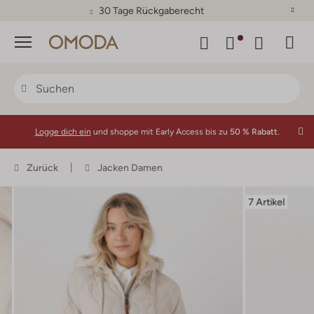
30 Tage Rückgaberecht
Menü
Logge dich ein
und shoppe mit Early Access bis zu
50 % Rabatt.
Zurück
Jacken Damen
7 Artikel