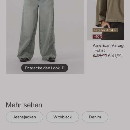
Letzter Artikel
-40%
American Vintage
T-shirt
€ 69,99
€ 41,99
Entdecke den Look
Mehr sehen
Jeansjacken
Withblack
Denim