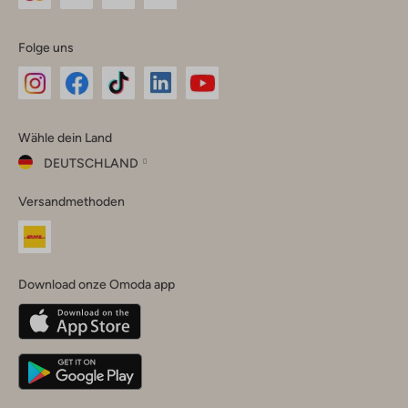
Folge uns
Omoda
Omoda
Omoda
Omoda
Omoda
Wähle dein Land
Instagram
Facebook
TikTok
LinkedIn
YouTube
DEUTSCHLAND
Wähle
Versandmethoden
dein
Schließ
Land
Nederland
België
(Nederlands)
Download onze Omoda app
Belgique
(Français)
Deutschland