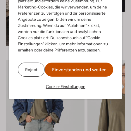
platziert und erfordern keine Zustimmung. Für
Marketing-Cookies, die wir verwenden, um deine
-50%
Präferenzen zu verfolgen und dir personalisierte
Withblack
Angebote zu zeigen, bitten wir um deine
Bluse
Zustimmung. Wenn du auf "Ablehnen" klickst,
€ 79,99
€ 39,99
werden nur die funktionalen und analytischen
+ mehr farben
Cookies platziert. Du kannst auch auf "Cookie-
Entdecke den Look
Einstellungen" klicken, um mehr Informationen zu
erhalten oder deine Präferenzen anzupassen.
Einverstanden und weiter
Reject
Cookie-Einstellungen