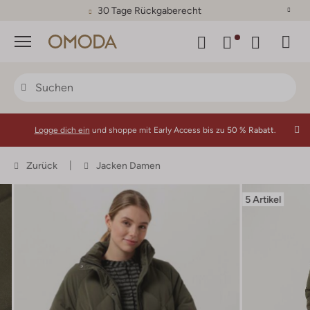
30 Tage Rückgaberecht
Menü
Logge dich ein
und shoppe mit Early Access bis zu
50 % Rabatt.
Zurück
Jacken Damen
5 Artikel