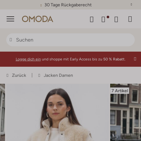
30 Tage Rückgaberecht
Menü
Logge dich ein
und shoppe mit Early Access bis zu
50 % Rabatt.
Zurück
Jacken Damen
7 Artikel