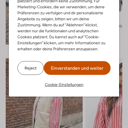
platziert und erfordern keine Zustimmung. Für
Letzte Größen
Marketing-Cookies, die wir verwenden, um deine
-40%
Präferenzen zu verfolgen und dir personalisierte
By-Bar
Angebote zu zeigen, bitten wir um deine
Sweatshirt
Zustimmung. Wenn du auf "Ablehnen" klickst,
€ 139,99
€ 83,99
werden nur die funktionalen und analytischen
Cookies platziert. Du kannst auch auf "Cookie-
Entdecke den Look
Einstellungen" klicken, um mehr Informationen zu
erhalten oder deine Präferenzen anzupassen.
Einverstanden und weiter
Reject
Cookie-Einstellungen