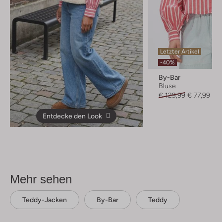
Letzter Artikel
-40%
By-Bar
Bluse
€ 129,99
€ 77,99
Entdecke den Look
Mehr sehen
Teddy-Jacken
By-Bar
Teddy