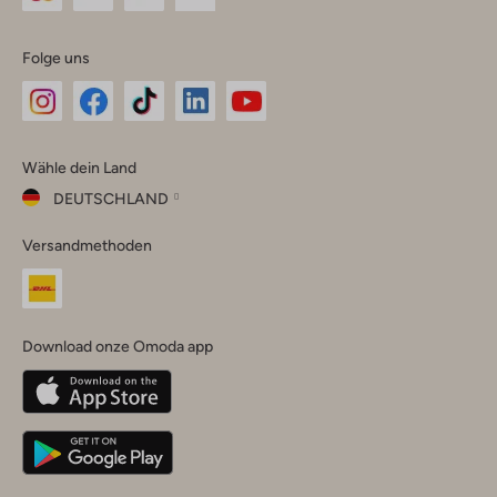
Folge uns
Omoda
Omoda
Omoda
Omoda
Omoda
Wähle dein Land
Instagram
Facebook
TikTok
LinkedIn
YouTube
DEUTSCHLAND
Wähle
Versandmethoden
dein
Schließ
Land
Nederland
België
(Nederlands)
Download onze Omoda app
Belgique
(Français)
Deutschland