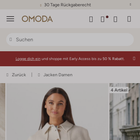
30 Tage Rückgaberecht
Menü
Logge dich ein
und shoppe mit Early Access bis zu
50 % Rabatt.
Zurück
Jacken Damen
4 Artikel