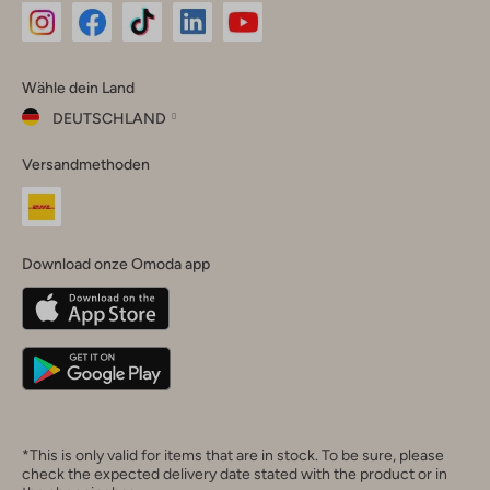
Omoda
Omoda
Omoda
Omoda
Omoda
Wähle dein Land
Instagram
Facebook
TikTok
LinkedIn
YouTube
DEUTSCHLAND
Wähle
Versandmethoden
dein
Schließ
Land
Nederland
België
(Nederlands)
Download onze Omoda app
Belgique
(Français)
Deutschland
*This is only valid for items that are in stock. To be sure, please
check the expected delivery date stated with the product or in