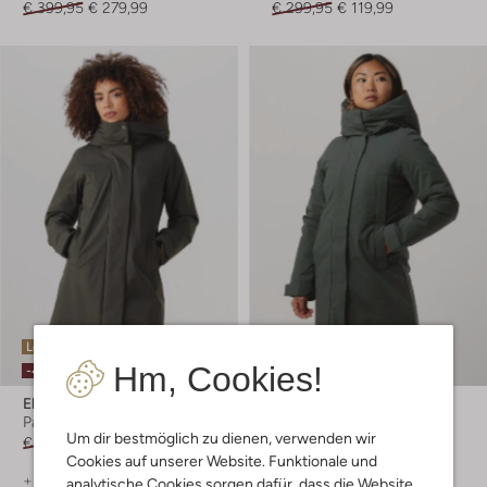
€ 399,95
€ 279,99
€ 299,95
€ 119,99
Letzte Größen
Letzte Größen
Hm, Cookies!
-40%
-20%
Elvine
Elvine
Parkas
Parkas
Um dir bestmöglich zu dienen, verwenden wir
€ 329,99
€ 197,99
€ 329,99
€ 263,99
Cookies auf unserer Website. Funktionale und
+ mehr farben
+ mehr farben
analytische Cookies sorgen dafür, dass die Website