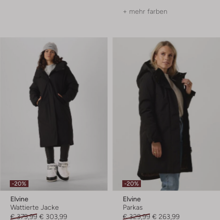
+ mehr farben
-20%
-20%
Elvine
Elvine
Wattierte Jacke
Parkas
€ 379,99
€ 303,99
€ 329,99
€ 263,99