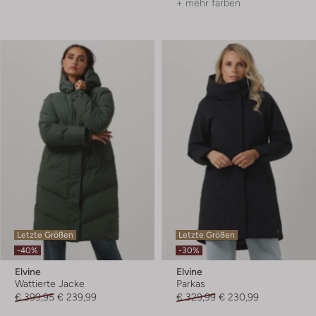
+ mehr farben
Letzte Größen
Letzte Größen
-40%
-30%
Elvine
Elvine
Wattierte Jacke
Parkas
€ 399,95
€ 239,99
€ 329,99
€ 230,99