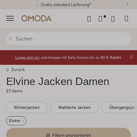
30 Tage Rückgaberecht
Menü
Logge dich ein
und shoppe mit Early Access bis zu
50 % Rabatt.
Zurück
Elvine
Jacken Damen
23 items
Winterjacken
Wattierte Jacken
Übergangsjac
Elvine
Filtern und sortieren