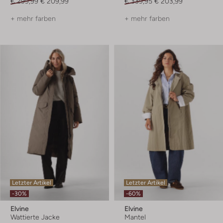
€ 299,99
€ 209,99
€ 339,95
€ 203,99
+ mehr farben
+ mehr farben
Letzter Artikel
Letzter Artikel
-30%
-60%
Elvine
Elvine
Wattierte Jacke
Mantel