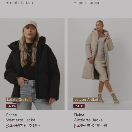
+ mehr farben
+ mehr farben
Letzte Größen
Letzter Artikel
-40%
-50%
Elvine
Elvine
Wattierte Jacke
Wattierte Jacke
€ 369,95
€ 221,99
€ 399,95
€ 199,99