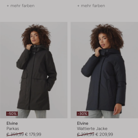
+ mehr farben
+ mehr farben
-50%
-30%
Elvine
Elvine
Parkas
Wattierte Jacke
€ 359,99
€ 179,99
€ 299,99
€ 209,99