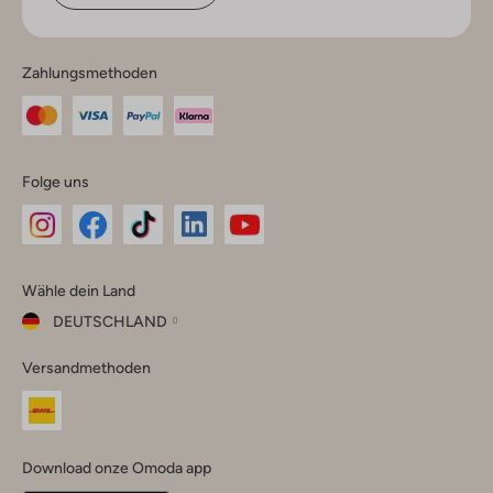
Zahlungsmethoden
Folge uns
Omoda
Omoda
Omoda
Omoda
Omoda
Wähle dein Land
Instagram
Facebook
TikTok
LinkedIn
YouTube
DEUTSCHLAND
Wähle
Versandmethoden
dein
Schließ
Land
Nederland
België
(Nederlands)
Download onze Omoda app
Belgique
(Français)