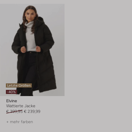
Letzte Größen
-40%
Elvine
Wattierte Jacke
€ 399,95
€ 239,99
+ mehr farben