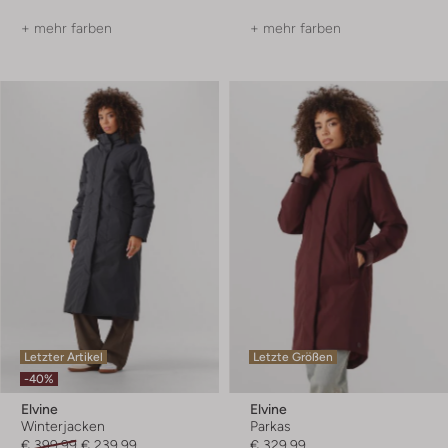
+ mehr farben
+ mehr farben
Letzter Artikel
Letzte Größen
-40%
Elvine
Elvine
Winterjacken
Parkas
€ 399,99
€ 239,99
€ 329,99