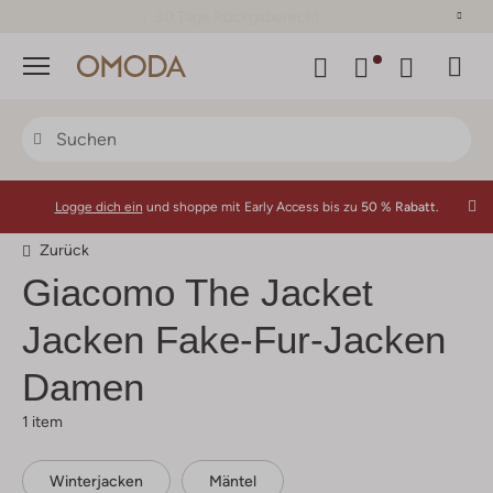
30 Tage Rückgaberecht
Menü
Logge dich ein
und shoppe mit Early Access bis zu
50 % Rabatt.
Zurück
Giacomo The Jacket
Jacken Fake-Fur-Jacken
Damen
1 item
Winterjacken
Mäntel