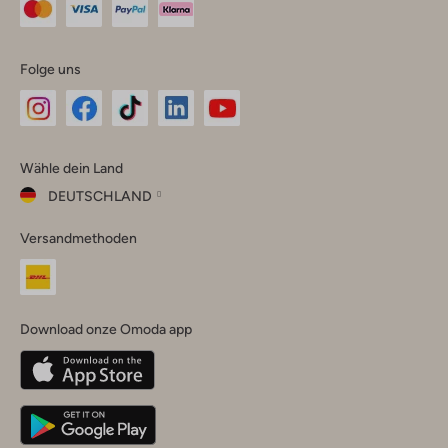
Folge uns
Omoda
Omoda
Omoda
Omoda
Omoda
Wähle dein Land
Instagram
Facebook
TikTok
LinkedIn
YouTube
DEUTSCHLAND
Wähle
Versandmethoden
dein
Schließ
Land
Nederland
België
(Nederlands)
Download onze Omoda app
Belgique
(Français)
Deutschland