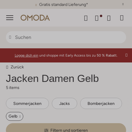
30 Tage Rückgaberecht
Menü
Logge dich ein
und shoppe mit Early Access bis zu
50 % Rabatt.
Zurück
Jacken Damen Gelb
5 items
Sommerjacken
Jacks
Bomberjacken
Gelb
Filtern und sortieren