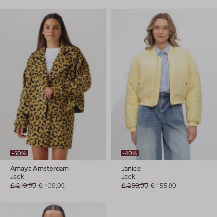
-50%
-40%
Amaya Amsterdam
Janice
Jack
Jack
€ 219,99
€ 109,99
€ 259,99
€ 155,99