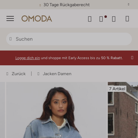
30 Tage Rückgaberecht
Menü
Logge dich ein
und shoppe mit Early Access bis zu
50 % Rabatt.
Zurück
Jacken Damen
7 Artikel