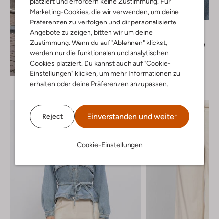
platziert und erfordern keine Zustimmung. Für
Letzter Artikel
Marketing-Cookies, die wir verwenden, um deine
-20%
Präferenzen zu verfolgen und dir personalisierte
Notre-V
Angebote zu zeigen, bitten wir um deine
Top
Zustimmung. Wenn du auf "Ablehnen" klickst,
€ 29,99
€ 23,99
werden nur die funktionalen und analytischen
+ mehr farben
Cookies platziert. Du kannst auch auf "Cookie-
Entdecke den Look
Einstellungen" klicken, um mehr Informationen zu
erhalten oder deine Präferenzen anzupassen.
Einverstanden und weiter
Reject
Cookie-Einstellungen