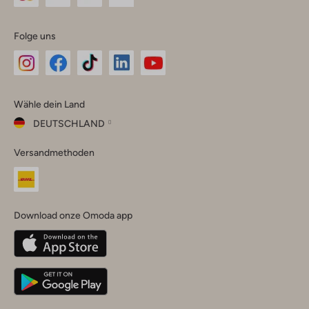
Folge uns
Omoda
Omoda
Omoda
Omoda
Omoda
Wähle dein Land
Instagram
Facebook
TikTok
LinkedIn
YouTube
DEUTSCHLAND
Wähle
Versandmethoden
dein
Schließ
Land
Nederland
België
(Nederlands)
Download onze Omoda app
Belgique
(Français)
Deutschland