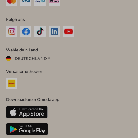
Folge uns
Omoda
Omoda
Omoda
Omoda
Omoda
Wähle dein Land
Instagram
Facebook
TikTok
LinkedIn
YouTube
DEUTSCHLAND
Wähle
Versandmethoden
dein
Schließ
Land
Nederland
België
(Nederlands)
Download onze Omoda app
Belgique
(Français)
Deutschland