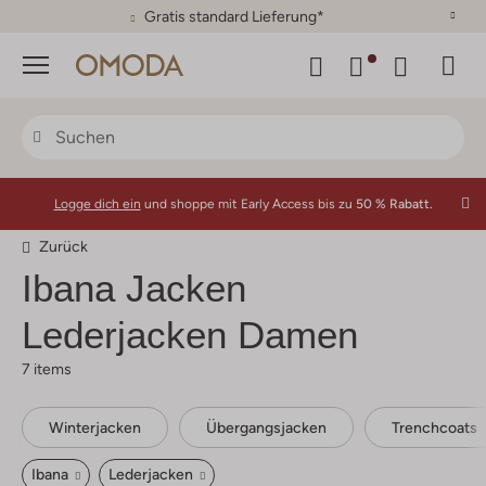
30 Tage Rückgaberecht
Menü
Logge dich ein
und shoppe mit Early Access bis zu
50 % Rabatt.
Zurück
Ibana
Jacken
Lederjacken Damen
7 items
Winterjacken
Übergangsjacken
Trenchcoats
Ibana
Lederjacken