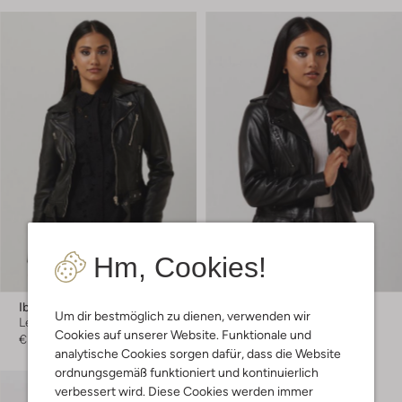
Hm, Cookies!
Letzte Größen
Ibana
Ibana
Um dir bestmöglich zu dienen, verwenden wir
Lederjacke
Lederjacke
Cookies auf unserer Website. Funktionale und
€ 219,99
€ 219,95
analytische Cookies sorgen dafür, dass die Website
ordnungsgemäß funktioniert und kontinuierlich
verbessert wird. Diese Cookies werden immer