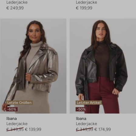
Lederjacke
Lederjacke
€ 249,99
€ 199,99
Letzte Größen
Letzter Artikel
-60%
-50%
Ibana
Ibana
Lederjacke
Lederjacke
€ 349,95
€ 139,99
€ 349,99
€ 174,99