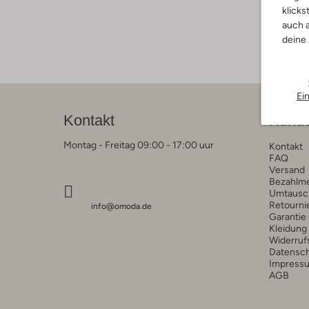
klicks
auch a
deine
Ei
Kontakt
Kunde
Montag - Freitag 09:00 - 17:00 uur
Kontakt
FAQ
Versand
Bezahlm
Umtausc
Retourni
info@omoda.de
Garantie
Kleidung
Widerruf
Datensc
Impress
AGB