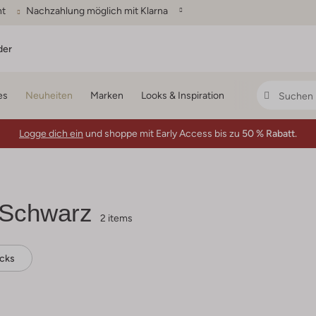
ht
Nachzahlung möglich mit Klarna
der
es
Neuheiten
Marken
Looks & Inspiration
Logge dich ein
und shoppe mit Early Access bis zu
50 % Rabatt.
Schwarz
2 items
cks