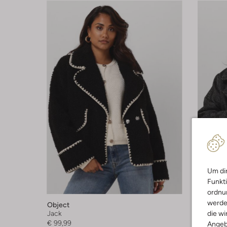
Um dir
Funkti
-60%
ordnun
werde
Object
Object
die wi
Jack
Jack
€ 99,99
€ 99,95
Angeb