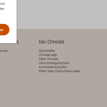
nnst
der
er
on News
bei Omoda
rends
Geschäfte
Omoda-app
Über Omoda
Geschenkgutschein
Kontostand prüfen
Mehr über Gutscheincodes