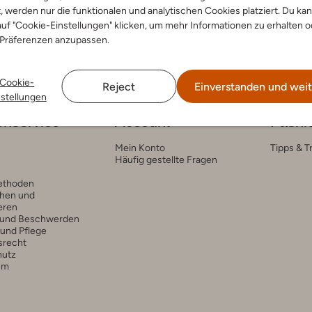
t, werden nur die funktionalen und analytischen Cookies platziert. Du ka
uf "Cookie-Einstellungen" klicken, um mehr Informationen zu erhalten o
 Präferenzen anzupassen.
Cookie-
Reject
Einverstanden und weit
nstellungen
nservice
Account
Fashi
Mein Konto
Tipps & T
Häufig gestellte Fragen
ethoden
hen und
eren
 und Beschwerden
 und Pflege
srecht
hutz
um