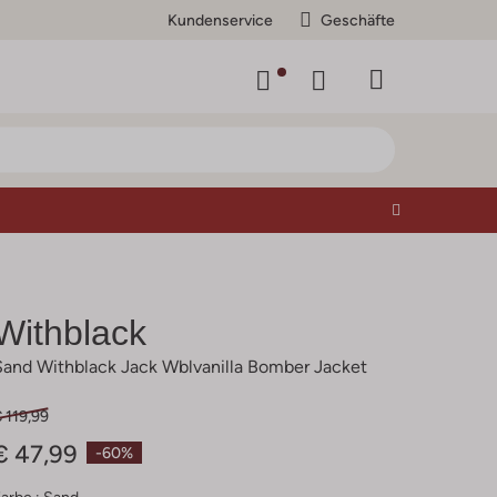
Kundenservice
Geschäfte
Withblack
Sand Withblack Jack Wblvanilla Bomber Jacket
 119,99
€ 47,99
-60%