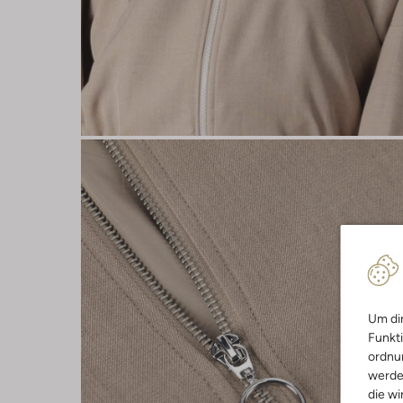
Um dir
Funkti
ordnun
werde
die wi