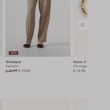
-60%
Withblack
Notre-V
Pantalon
Ohrringe
€ 99,99
€ 39,99
€ 24,99