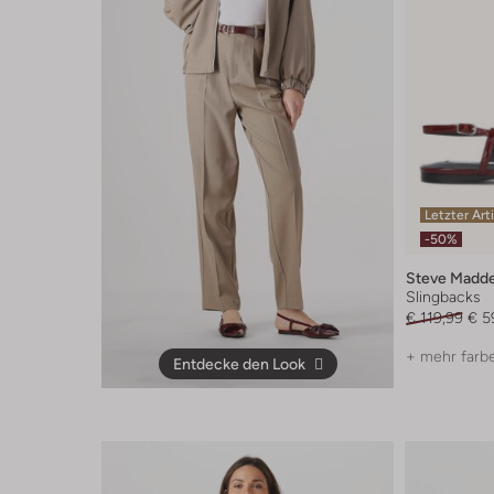
Letzter Art
-50%
Steve Madd
Slingbacks
€ 119,99
€ 5
+ mehr farb
Entdecke den Look