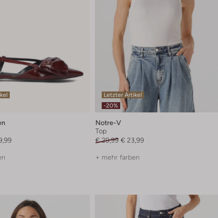
ikel
Letzter Artikel
-20%
en
Notre-V
Top
9,99
€ 29,99
€ 23,99
en
+ mehr farben