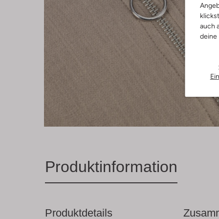
Angeb
klicks
auch a
deine
Ei
Produktinformation
Produktdetails
Zusamm