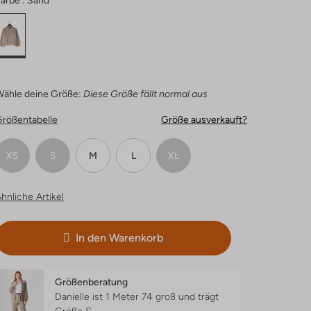
arbe :
Sand
Wähle deine Größe:
Diese Größe fällt normal aus
Größentabelle
Größe ausverkauft?
XS
S
M
L
XL
hnliche Artikel
In den Warenkorb
Größenberatung
Danielle ist 1 Meter 74 groß und trägt