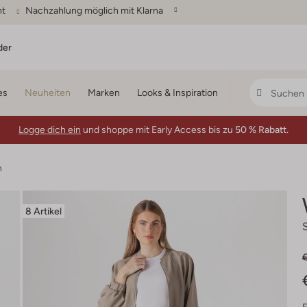
ht
Nachzahlung möglich mit Klarna
der
es
Neuheiten
Marken
Looks & Inspiration
Logge dich ein
und shoppe mit Early Access bis zu
50 % Rabatt.
n
8 Artikel
€