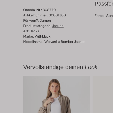
Passfo
Omoda-Nr.:
308770
Artikelnummer:
00001300
Farbe :
San
Für wen?:
Damen
Produktkategorie:
Jacken
Art:
Jacks
Marke:
Withblack
Modellname:
Wblvanilla Bomber Jacket
Vervollständige deinen
Look