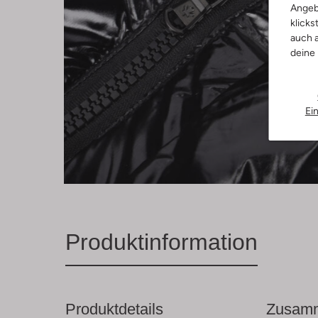
Angeb
klicks
auch a
deine
Ei
Produktinformation
Produktdetails
Zusamm