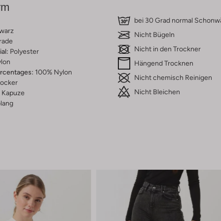
rm
bei 30 Grad normal Schon
warz
Nicht Bügeln
rade
Nicht in den Trockner
al:
Polyester
lon
Hängend Trocknen
ercentages:
100% Nylon
Nicht chemisch Reinigen
ocker
Nicht Bleichen
Kapuze
lang