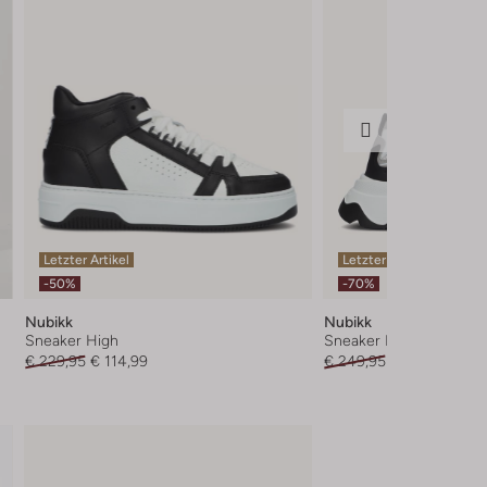
Letzter Artikel
Letzter Artikel
-50%
-70%
Nubikk
Nubikk
Sneaker High
Sneaker Low
€ 229,95
€ 114,99
€ 249,95
€ 74,99