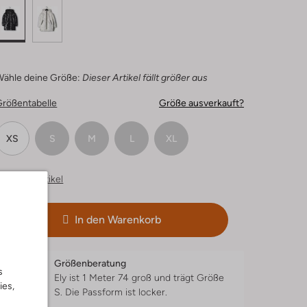
Wähle deine Größe:
Dieser Artikel fällt größer aus
Größentabelle
Größe ausverkauft?
XS
S
M
L
XL
hnliche Artikel
In den Warenkorb
Größenberatung
s
Ely ist 1 Meter 74 groß und trägt Größe
ies,
S.
Die Passform ist
locker
.