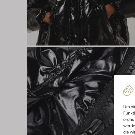
Um dir
Funkti
ordnun
werde
die wi