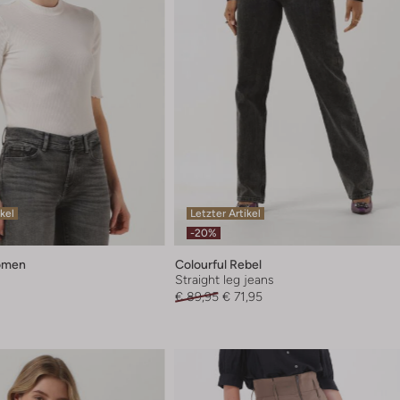
ikel
Letzter Artikel
-20%
omen
Colourful Rebel
Straight leg jeans
€ 89,95
€ 71,95