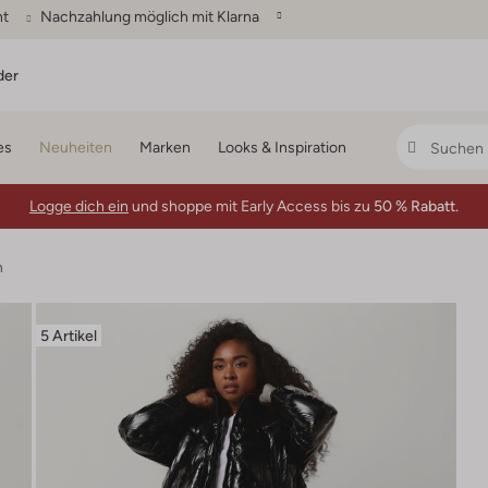
ht
Nachzahlung möglich mit Klarna
der
es
Neuheiten
Marken
Looks & Inspiration
Logge dich ein
und shoppe mit Early Access bis zu
50 % Rabatt.
n
5 Artikel