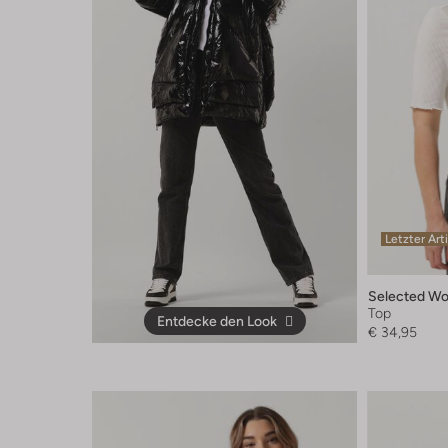
Letzter Art
Selected W
Top
Entdecke den Look
€ 34,95