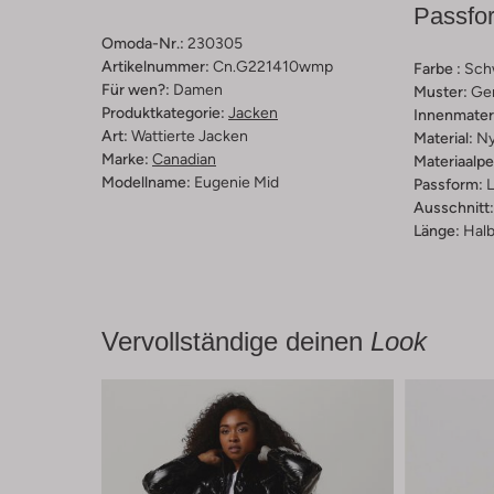
Passfo
Omoda-Nr.:
230305
Artikelnummer:
Cn.g221410wmp
Farbe :
Sch
Für wen?:
Damen
Muster:
Ge
Produktkategorie:
Jacken
Innenmateri
Art:
Wattierte Jacken
Material:
Ny
Marke:
Canadian
Materiaalp
Modellname:
Eugenie Mid
Passform:
L
Ausschnitt:
Länge:
Halb
Vervollständige deinen
Look