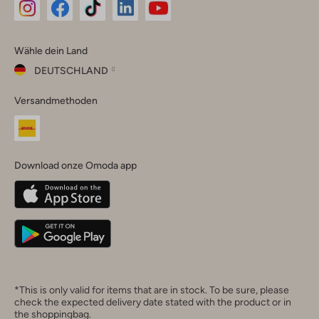
Omoda
Omoda
Omoda
Omoda
Omoda
Wähle dein Land
Instagram
Facebook
TikTok
LinkedIn
YouTube
DEUTSCHLAND
Wähle
Versandmethoden
dein
Schließ
Land
Nederland
België
(Nederlands)
Download onze Omoda app
Belgique
(Français)
Deutschland
*This is only valid for items that are in stock. To be sure, please
check the expected delivery date stated with the product or in
the shoppingbag.