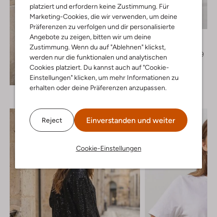
platziert und erfordern keine Zustimmung. Für
Marketing-Cookies, die wir verwenden, um deine
-30%
Präferenzen zu verfolgen und dir personalisierte
Withblack
Angebote zu zeigen, bitten wir um deine
Pantalon
Zustimmung. Wenn du auf "Ablehnen" klickst,
€ 89,99
€ 62,99
werden nur die funktionalen und analytischen
Cookies platziert. Du kannst auch auf "Cookie-
Entdecke den Look
Einstellungen" klicken, um mehr Informationen zu
erhalten oder deine Präferenzen anzupassen.
Einverstanden und weiter
Reject
Cookie-Einstellungen