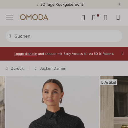
30 Tage Rückgaberecht
Menü
Logge dich ein
und shoppe mit Early Access bis zu
50 % Rabatt.
Zurück
Jacken Damen
5 Artikel