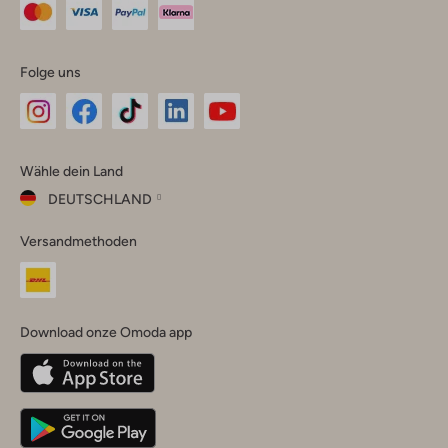
Folge uns
Omoda
Omoda
Omoda
Omoda
Omoda
Wähle dein Land
Instagram
Facebook
TikTok
LinkedIn
YouTube
DEUTSCHLAND
Wähle
Versandmethoden
dein
Schließ
Land
Nederland
België
(Nederlands)
Download onze Omoda app
Belgique
(Français)
Deutschland