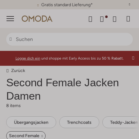
30 Tage Rückgaberecht
Menü
Logge dich ein
und shoppe mit Early Access bis zu
50 % Rabatt.
Zurück
Second Female
Jacken
Damen
8 items
Übergangsjacken
Trenchcoats
Teddy-Jacken
Second Female