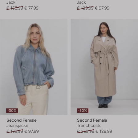
Jack
Jack
€ 155,99
€ 77,99
€ 139,99
€ 97,99
-30%
-50%
Second Female
Second Female
Jeansjacke
Trenchcoats
€ 139,99
€ 97,99
€ 259,99
€ 129,99