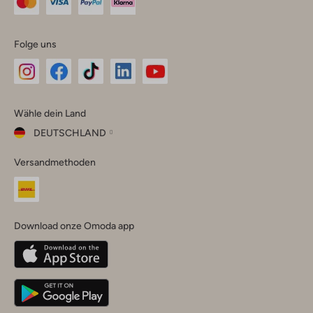
Folge uns
Omoda
Omoda
Omoda
Omoda
Omoda
Wähle dein Land
Instagram
Facebook
TikTok
LinkedIn
YouTube
DEUTSCHLAND
Wähle
Versandmethoden
dein
Schließ
Land
Nederland
België
(Nederlands)
Download onze Omoda app
Belgique
(Français)
Deutschland