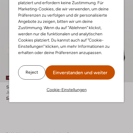
platziert und erfordern keine Zustimmung. Für
Marketing-Cookies, die wir verwenden, um deine
Präferenzen zu verfolgen und dir personalisierte
Angebote zu zeigen, bitten wir um deine
Zustimmung. Wenn du auf "Ablehnen" klickst,
werden nur die funktionalen und analytischen
Cookies platziert. Du kannst auch auf "Cookie-
Einstellungen" klicken, um mehr Informationen zu
erhalten oder deine Präferenzen anzupassen.
Letzter Artikel
Einverstanden und weiter
Reject
-60%
-40%
Second Female
Second Female
Cookie-Einstellungen
Jack
Jack
€ 179,99
€ 71,99
€ 154,99
€ 92,99