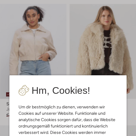
Hm, Cookies!
-50%
-40%
Second Female
Second Female
Um dir bestmöglich zu dienen, verwenden wir
Jack
Teddy-Jacke
Cookies auf unserer Website. Funktionale und
€ 155,99
€ 77,99
€ 184,99
€ 110,99
analytische Cookies sorgen dafür, dass die Website
ordnungsgemäß funktioniert und kontinuierlich
verbessert wird. Diese Cookies werden immer