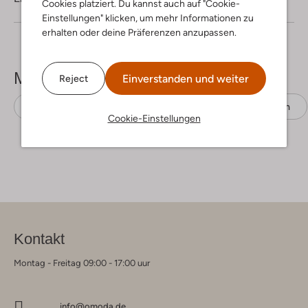
Cookies platziert. Du kannst auch auf "Cookie-
Einstellungen" klicken, um mehr Informationen zu
erhalten oder deine Präferenzen anzupassen.
Mehr sehen
Einverstanden und weiter
Reject
Straight leg jeans
7 For All Mankind
Denim
Cookie-Einstellungen
Kontakt
Montag - Freitag 09:00 - 17:00 uur
info@omoda.de