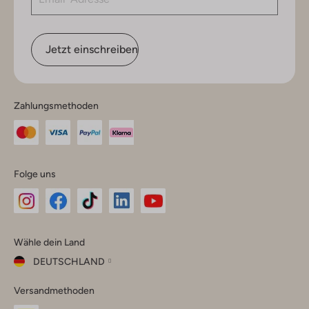
Jetzt einschreiben
Zahlungsmethoden
Folge uns
Omoda
Omoda
Omoda
Omoda
Omoda
Wähle dein Land
Instagram
Facebook
TikTok
LinkedIn
YouTube
DEUTSCHLAND
Wähle
Versandmethoden
dein
Schließ
Land