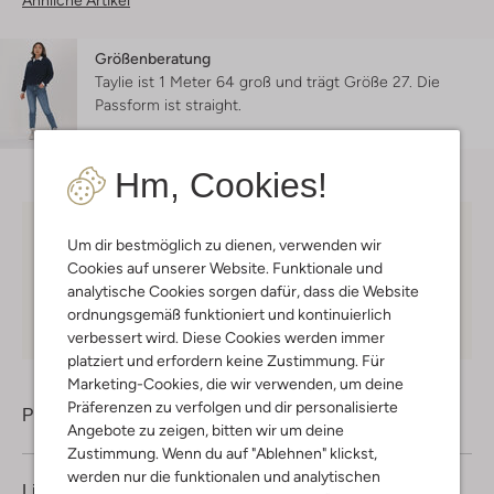
Ähnliche Artikel
Größenberatung
Taylie ist 1 Meter 64 groß und trägt Größe 27.
Die
Passform ist
straight
.
Hm, Cookies!
Kostenloser Versand
ab € 75 für Club-Omoda
Um dir bestmöglich zu dienen, verwenden wir
Mitglieder in Deutschland
Cookies auf unserer Website. Funktionale und
analytische Cookies sorgen dafür, dass die Website
Kauf auf Rechnung
30 Tagen
Rückgaberecht
ordnungsgemäß funktioniert und kontinuierlich
verbessert wird. Diese Cookies werden immer
platziert und erfordern keine Zustimmung. Für
Marketing-Cookies, die wir verwenden, um deine
Präferenzen zu verfolgen und dir personalisierte
Produktinformation
Angebote zu zeigen, bitten wir um deine
Zustimmung. Wenn du auf "Ablehnen" klickst,
werden nur die funktionalen und analytischen
Lieferung & Rückgabe