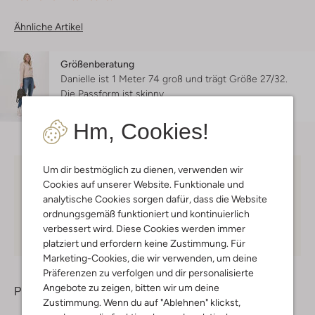
Ähnliche Artikel
Größenberatung
Danielle ist 1 Meter 74 groß und trägt Größe 27/32.
Die Passform ist
skinny
.
Hm, Cookies!
Um dir bestmöglich zu dienen, verwenden wir
Kostenloser Versand
ab € 75 für Club-Omoda
Cookies auf unserer Website. Funktionale und
Mitglieder in Deutschland
analytische Cookies sorgen dafür, dass die Website
ordnungsgemäß funktioniert und kontinuierlich
Kauf auf Rechnung
30 Tagen
Rückgaberecht
verbessert wird. Diese Cookies werden immer
platziert und erfordern keine Zustimmung. Für
Marketing-Cookies, die wir verwenden, um deine
Präferenzen zu verfolgen und dir personalisierte
Angebote zu zeigen, bitten wir um deine
Produktinformation
Zustimmung. Wenn du auf "Ablehnen" klickst,