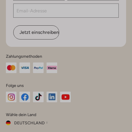
Jetzt einschreiben
Zahlungsmethoden
Folge uns
Omoda
Omoda
Omoda
Omoda
Omoda
Wähle dein Land
Instagram
Facebook
TikTok
LinkedIn
YouTube
DEUTSCHLAND
Wähle