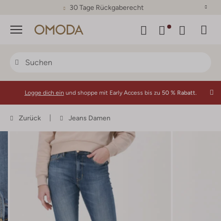
30 Tage Rückgaberecht
Menü
Logge dich ein
und shoppe mit Early Access bis zu
50 % Rabatt.
Zurück
Jeans Damen